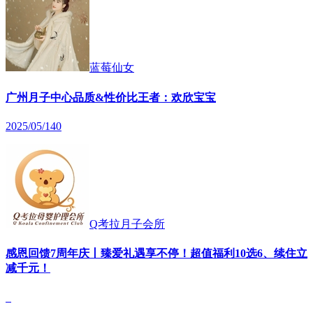
蓝莓仙女
广州月子中心品质&性价比王者：欢欣宝宝
2025/05/14
0
Q考拉月子会所
感恩回馈7周年庆丨臻爱礼遇享不停！超值福利10选6、续住立
减千元！