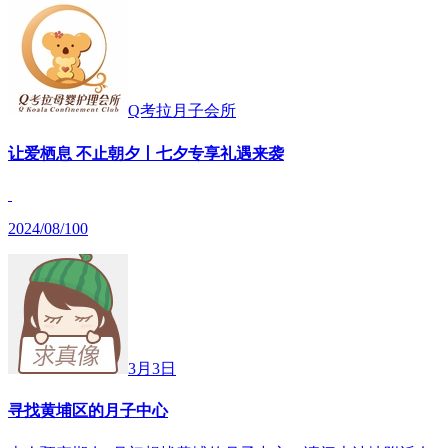
Q考拉月子会所
让爱栖息 不止朝夕丨七夕专享礼遇来袭
2024/08/10
0
3月3日
寻找黄埔区的月子中心