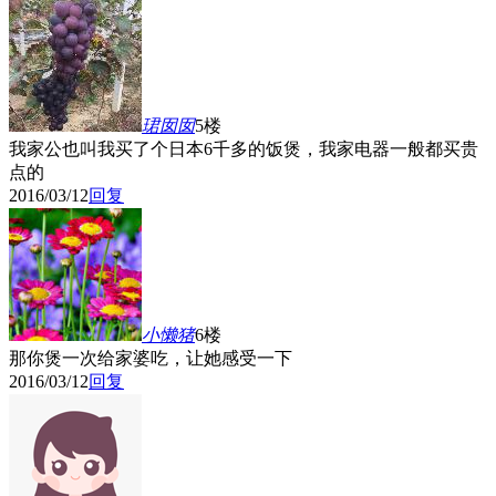
珺囡囡
5楼
我家公也叫我买了个日本6千多的饭煲，我家电器一般都买贵
点的
2016/03/12
回复
小懒猪
6楼
那你煲一次给家婆吃，让她感受一下
2016/03/12
回复