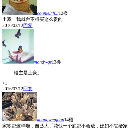
connie3403
12楼
土豪！我就舍不得买这么贵的
2016/03/12
回复
mandy-gz
13楼
楼主是土豪。
+1
2016/03/12
回复
kuangwenjuan
14楼
家婆都这样啦，自己大手花钱一个屁都不会放，媳妇不管给家