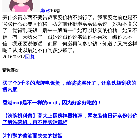
黎玲
19楼
买什么贵东西不要告诉家婆价格不就行了。我家婆之前也是不
管买什么都要问价格，我之前还挺老实实话实说，她就不高兴
了，觉得乱花钱，后来一般编一个她可以接受的价格，她又不
信，有一天我火了，跟她说跟你说实话你不喜欢，编你又不
信，我还要说假话，都累，何必再问多少钱？知道了又怎么样
呢？从此以后她不再问多少钱了。
2016/03/12
回复
猜你喜欢
买了个3千多的虎牌电饭煲 ，给婆婆骂死了，还拿铁丝刮我的
煲内胆
香港muji是不一样的muji，因为好多好吃的！
【洗碗机科普】高大上厨房神器推荐，网友装修日记实例带你
了解洗碗机，再不用买消毒柜
为打翻的酱油而失去的婚姻