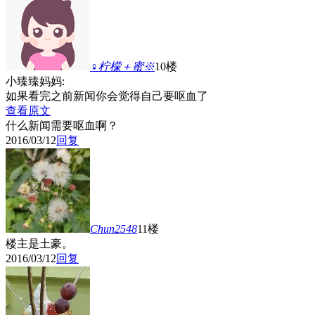
♀柠檬＋蜜※
10楼
小臻臻妈妈:
如果看完之前新闻你会觉得自己要呕血了
查看原文
什么新闻需要呕血啊？
2016/03/12
回复
Chun2548
11楼
楼主是土豪。
2016/03/12
回复