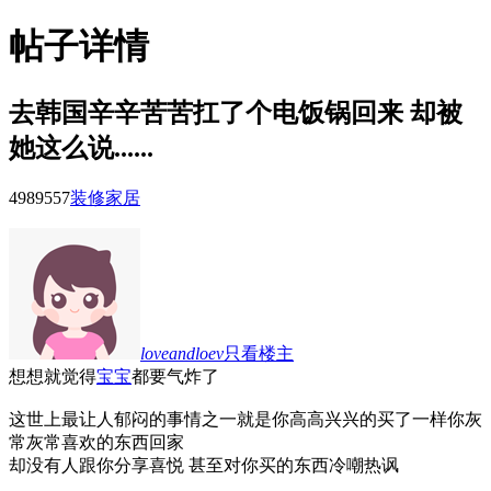
帖子详情
去韩国辛辛苦苦扛了个电饭锅回来 却被
她这么说......
49895
57
装修家居
loveandloev
只看楼主
想想就觉得
宝宝
都要气炸了
这世上最让人郁闷的事情之一就是你高高兴兴的买了一样你灰
常灰常喜欢的东西回家
却没有人跟你分享喜悦 甚至对你买的东西冷嘲热讽