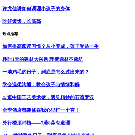
许尤佳讲如何调理小孩子的身体
吃好饭饭，长高高
热点推荐
如何提高阅读习惯？从小养成，孩子受益一生
耗时1天的建材大采购 理智选材不踩坑
一地鸡毛的日子，到底是怎么过出来的？
学会温柔沟通，教会孩子与情绪和解
4. 逛中国工艺美术馆，遇见精妙的石湾罗汉
全季酒店都装修在我心里打一个夯！
外行楼顶种植——7葱8蒜有道理