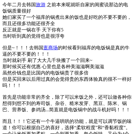
今年二月去韩国
旅游
之前本来呢就听自家的闺蜜说那边的电
饭锅质量很好
她们家买了一个福库的锅煮出来的饭也是好吃的不要不要的，
而且还很多功能还很齐全
反正就是一锅在手 天下你有
5
当时听到真的觉得也是很浮夸
但是~！！！去韩国
逛商场
的时候看到福库的电饭锅是真的牛
逼的不要不要的！！！
当时就剁手 刷了大大几千块搬了一个回来~
那时候买还有优惠 心里也是各种美滋滋啊美滋滋
虽然价钱也是比国内的电饭锅贵了很多倍
但是买回来以后用过真的会觉得贵的东西体验真的很不一样好
吗！！！
首先是功能非常的齐全，除了可以米饭之外，还可以做各种你
想得到想不到的寿司饭、杂谷、糙米发芽、黑豆、陈米、锅
巴、营养饭、参鸡汤...简直就是电饭锅中的战斗机好吗！！！
而且！！！它还有一个牛逼哄哄的功能，就是可以调节饭的味
道！你可以根据自己的喜好，选择“柔软程度”和“香黏程度”。
一个让米饭更加柔粘，一个则更加香。每个饭味，又分为4个