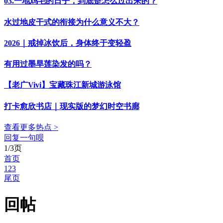
03.一地鸡毛的日子，到底是怎么过出来的？
水过地皮干式的衔接为什么意义不大？
2026｜戒掉冰饮后，身体终于变轻盈
有用过墨旱莲染发的吗？
【老广Vivi】宝藏珠江新城游泳馆
打卡愈欣书店｜现实版的梦幻时空书廊
查看更多热点 >
回复一句呗
1/3页
首页
1
2
3
尾页
回帖