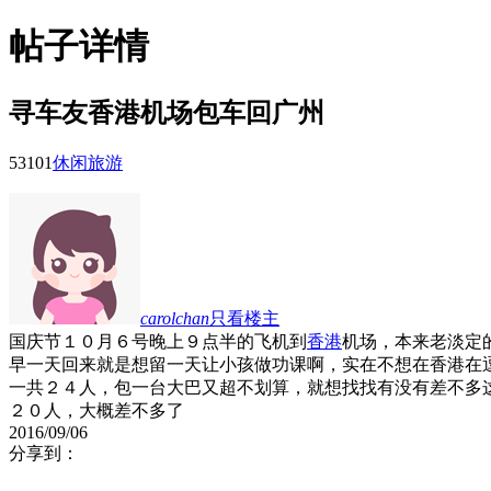
帖子详情
寻车友香港机场包车回广州
5310
1
休闲旅游
carolchan
只看楼主
国庆节１０月６号晚上９点半的飞机到
香港
机场，本来老淡定
早一天回来就是想留一天让小孩做功课啊，实在不想在香港在
一共２４人，包一台大巴又超不划算，就想找找有没有差不多
２０人，大概差不多了
2016/09/06
分享到：