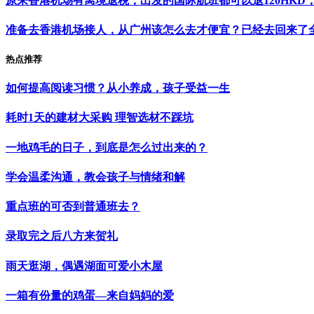
原来香港机场有离境退税，出发的国际航班都可以退120HKD
准备去香港机场接人，从广州该怎么去才便宜？已经去回来了全
热点推荐
如何提高阅读习惯？从小养成，孩子受益一生
耗时1天的建材大采购 理智选材不踩坑
一地鸡毛的日子，到底是怎么过出来的？
学会温柔沟通，教会孩子与情绪和解
重点班的可否到普通班去？
录取完之后八方来贺礼
雨天逛湖，偶遇湖面可爱小木屋
一箱有份量的鸡蛋—来自妈妈的爱