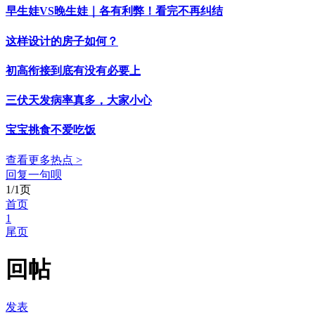
早生娃VS晚生娃｜各有利弊！看完不再纠结
这样设计的房子如何？
初高衔接到底有没有必要上
三伏天发病率真多，大家小心
宝宝挑食不爱吃饭
查看更多热点 >
回复一句呗
1/1页
首页
1
尾页
回帖
发表