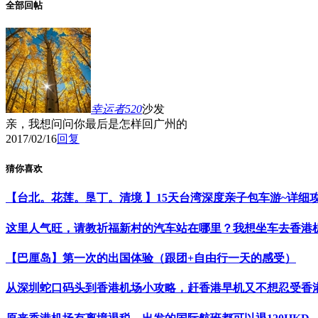
全部回帖
幸运者520
沙发
亲，我想问问你最后是怎样回广州的
2017/02/16
回复
猜你喜欢
【台北。花莲。垦丁。清境 】15天台湾深度亲子包车游~详细
这里人气旺，请教祈福新村的汽车站在哪里？我想坐车去香港
【巴厘岛】第一次的出国体验（跟团+自由行一天的感受）
从深圳蛇口码头到香港机场小攻略，赶香港早机又不想忍受香