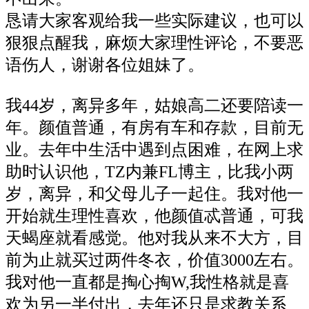
恳请大家客观给我一些实际建议，也可以
狠狠点醒我，麻烦大家理性评论，不要恶
语伤人，谢谢各位姐妹了。
我44岁，离异多年，姑娘高二还要陪读一
年。颜值普通，有房有车和存款，目前无
业。去年中生活中遇到点困难，在网上求
助时认识他，TZ内兼FL博主，比我小两
岁，离异，和父母儿子一起住。我对他一
开始就生理性喜欢，他颜值忒普通，可我
天蝎座就看感觉。他对我从来不大方，目
前为止就买过两件冬衣，价值3000左右。
我对他一直都是掏心掏W,我性格就是喜
欢为另一半付出，去年还只是求教关系