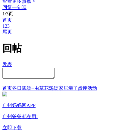
查看更多热点 >
回复一句呗
1/3页
首页
1
2
3
尾页
回帖
发表
首页
冬日靓汤--虫草花鸡汤
家居
亲子点评
活动
广州妈妈网APP
广州爸爸都在用!
立即下载