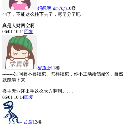
妈妈网_am76fn
10楼
44了，不能这么耗下去了，尽早分了吧
真是人财两空啊
06/01 10:11
回复
担担面
11楼
--------别问要不要结束、怎样结束，你不主动给钱给X，自然
就能淡下来
楼主无业还出手这么大方啊啊。。。
06/01 10:14
回复
古渡
12楼