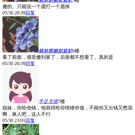
魑魅魍魉魈魃鬿
5楼
傻的。只能说一个愿打一个愿挨
05/30 20:39
回复
魑魅魍魉魈魃鬿
6楼
看了前面，感觉傻到家了，后面都不想看了。真的是
05/30 20:39
回复
手足无措
7楼
姐妹，你给他钱，他就得给你情绪价值，不能你又出钱又憋屈
啊，换人吧，这人不行
05/30 23:01
回复