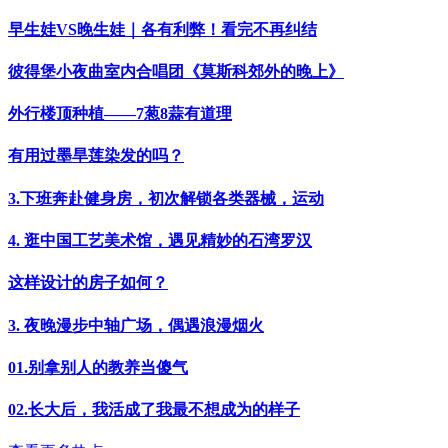
早生娃VS晚生娃｜各有利弊！看完不再纠结
彼得堡小夜曲室内合唱团《莫斯科郊外的晚上》
外行楼顶种植——7葱8蒜有道理
有用过墨旱莲染发的吗？
3.下班奔赴健身房，初次解锁各类器械，运动
4. 逛中国工艺美术馆，遇见精妙的石湾罗汉
这样设计的房子如何？
3. 夜晚漫步中轴广场，偶遇浪漫烟火
01.别拿别人的教养当傻气
02.长大后，我活成了我最不想成为的样子