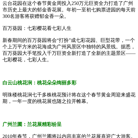
云台花园在这个春节黄金周投入
250
万元巨资全力打造了广州
市历史上最大的郁金香花展。年初一至初七购票进园的每天前
300
名游客将获赠郁金香一朵。
百万葵园：七彩樱花看七彩人生
新春期间的百万葵园将会“打扮”成七彩花园、巨型花带，一个
个上万平方米的花海成为广州风景区中独特的风景线。据悉，
百万葵园大手笔投入千万巨资全新打造了全新的主题景区——
七彩樱花，七彩人生。
白云山桃花涧：桃花朵朵绚丽多彩
明珠楼桃花涧七千多株桃花预计将在这个春节黄金周迎来盛花
期，一年一度的桃花展也随之拉开帷幕。
广州兰圃：兰花展精彩纷呈
2010
年春节，广州兰圃将以内容丰富的兰花展喜迎广大游客。