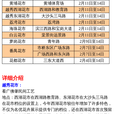
黄埔花市
黄埔体育场
2
月
11
日
至
14
日
越秀西湖花市
西湖路和教育路
2
月
11
日
至
14
日
越秀东湖花市
大沙头三马路
2
月
11
日
至
14
日
荔湾花市
荔湾路
2
月
11
日
至
14
日
海珠花市
滨江西路和宝岗大道
2
月
11
日
至
14
日
白云花市
棠景街远景路
2
月
11
日
至
14
日
萝岗花市
青年路
2
月
9
日
至
14
日
市桥东区广场东路
2
月
7
日
至
14
日
番禺花市
广场西路和东兴路
2
月
7
日
至
14
日
花都花市
三东大道西
2
月
4
日
至
14
日
详细介绍
越秀花市：
看广佛肇民间工艺
地点：西湖花市在西湖路教育路、东湖花市在大沙头三马路
在花市档位的设置上，今年西湖花市较往年增加了许多特色，
不仅为名优花卉展示提供专门的档位，还在西湖花市首次预留