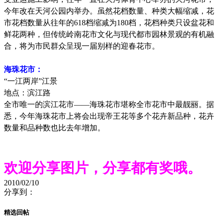
今年改在天河公园内举办。虽然花档数量、种类大幅缩减，花
市花档数量从往年的
618
档缩减为
180
档，花档种类只设盆花和
鲜花两种，但传统岭南花市文化与现代都市园林景观的有机融
合，将为市民群众呈现一届别样的迎春花市。
海珠花市：
“
一江两岸
”
江景
地点：滨江路
全市唯一的滨江花市
——
海珠花市堪称全市花市中最靓丽。据
悉，今年海珠花市上将会出现帝王花等多个花卉新品种，花卉
数量和品种数也比去年增加。
欢迎分享图片，分享都有奖哦
。
2010/02/10
分享到：
精选回帖