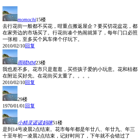
momochi
15楼
去行花街一般都不买花，咁重点搬返屋企？要买切花盆花，都
在家旁边的市场买了。行花街凑个热闹就算了，每年门口必照
一张相，至多买个风车俾个仔玩下。
2010/02/10
回复
雨晴MM
23楼
我也差不多。花市只是逛逛，买些孩子爱的小玩意。花和桔都
在附近买好先。在花街买太重了。。。。
2010/02/10
回复
29楼
1970/01/01
回复
小精灵诺诺妈咪
51楼
是到14号凌晨2点结束。花市每年都是年廿八、年廿九、年三
十至年初一凌晨2点结束，记好时间了，下年就不会错过了