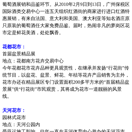
葡萄酒展销和品鉴环节。从
2010
年
2
月
9
日到
13
日，广州保税区
国际酒类交易中心一连五天组织红酒街的商家进行进口红酒特
惠展销，有来自法国、意大利和美国、澳大利亚等知名酒庄原
只原装的葡萄酒任大家免费品鉴。届时，热闹非凡的萝岗区花
市定是鲜花美酒，处处飘香。
花都花市：
首届盆景精品展
地点：花都南方花卉交易中心
今年花都花市花卉品种更具观赏性，在继承并发扬
“
行花街
”
传
统节目，以盆花、盆景、鲜花、年桔等花卉产品销售为主外，
花市办还在精品展区专门设置面积
200
多平方米的
“
首届精品盆
景展
”
供
“
行花街
”
市民观赏，其将成为花市一道靓丽的风景
线。
天河花市：
园林式花市
地点：天河公园内
受亚运施工影响，往年一直在天河体育中心举办的天河花市，