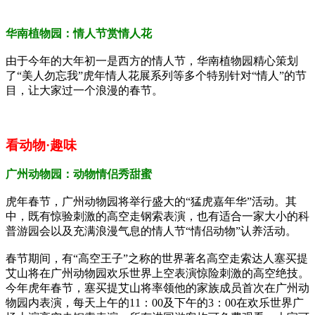
华南植物园：情人节赏情人花
由于今年的大年初一是西方的情人节，华南植物园精心策划
了“美人勿忘我”虎年情人花展系列等多个特别针对“情人”的节
目，让大家过一个浪漫的春节。
看动物·趣味
广州动物园：动物情侣秀甜蜜
虎年春节，广州动物园将举行盛大的“猛虎嘉年华”活动。其
中，既有惊验刺激的高空走钢索表演，也有适合一家大小的科
普游园会以及充满浪漫气息的情人节“情侣动物”认养活动。
春节期间，有“高空王子”之称的世界著名高空走索达人塞买提
艾山将在广州动物园欢乐世界上空表演惊险刺激的高空绝技。
今年虎年春节，塞买提艾山将率领他的家族成员首次在广州动
物园内表演，每天上午的
11
：
00
及下午的
3
：
00
在欢乐世界广