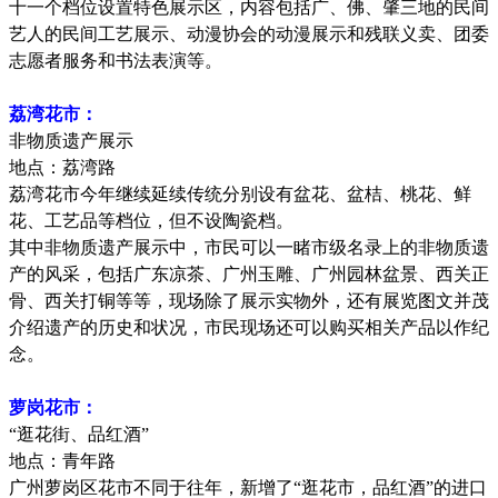
十一个档位设置特色展示区，内容包括广、佛、肇三地的民间
艺人的民间工艺展示、动漫协会的动漫展示和残联义卖、团委
志愿者服务和书法表演等。
荔湾花市：
非物质遗产展示
地点：荔湾路
荔湾花市今年继续延续传统分别设有盆花、盆桔、桃花、鲜
花、工艺品等档位，但不设陶瓷档。
其中非物质遗产展示中，市民可以一睹市级名录上的非物质遗
产的风采，包括广东凉茶、广州玉雕、广州园林盆景、西关正
骨、西关打铜等等，现场除了展示实物外，还有展览图文并茂
介绍遗产的历史和状况，市民现场还可以购买相关产品以作纪
念。
萝岗花市：
“
逛花街、品红酒
”
地点：青年路
广州萝岗区花市不同于往年，新增了
“
逛花市，品红酒
”
的进口