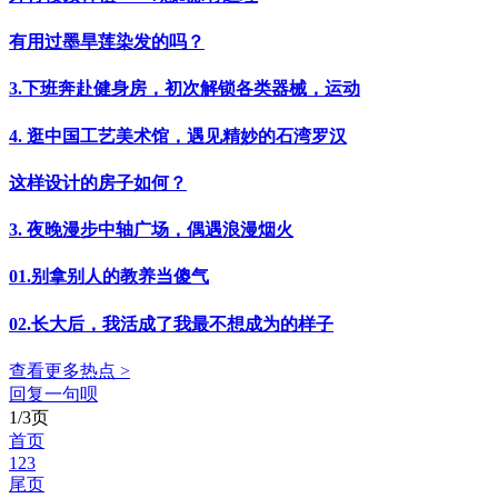
有用过墨旱莲染发的吗？
3.下班奔赴健身房，初次解锁各类器械，运动
4. 逛中国工艺美术馆，遇见精妙的石湾罗汉
这样设计的房子如何？
3. 夜晚漫步中轴广场，偶遇浪漫烟火
01.别拿别人的教养当傻气
02.长大后，我活成了我最不想成为的样子
查看更多热点 >
回复一句呗
1/3页
首页
1
2
3
尾页