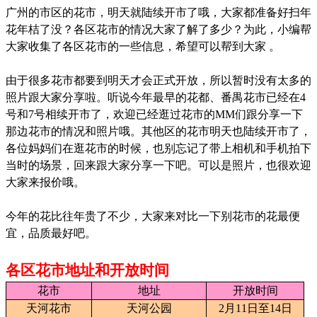
广州的市区的花市，明天就陆续开市了哦，大家都准备好扫年
花年桔了没？各区花市的情况大家了解了多少？为此，小编帮
大家收集了各区花市的一些信息，希望可以帮到大家 。
由于很多花市都要到明天才会正式开放，所以暂时没有太多的
照片跟大家分享啦。
听说今年最早的花都、番禺花市已经在
4
号和
7
号相续开市了，欢迎已经逛过花市的
MM
们跟分享一下
那边花市的情况和照片哦。其他区的花市明天也陆续开市了，
各位妈妈们在逛花市的时候，也别忘记了带上相机和手机拍下
当时的场景，回来跟大家分享一下吧。可以是照片，也很欢迎
大家来报价哦
。
今年的花比往年贵了不少，大家来对比一下别花市的花最便
宜，品质最好吧。
各区花市地址和开放时间
花市
地址
开放时间
天河花市
天河公园
2
月
11
日
至
14
日