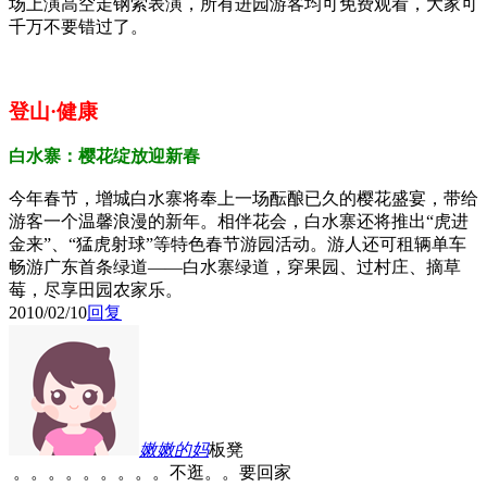
场上演高空走钢索表演，所有进园游客均可免费观看，大家可
千万不要错过了。
登山·健康
白水寨：樱花绽放迎新春
今年春节，增城白水寨将奉上一场酝酿已久的樱花盛宴，带给
游客一个温馨浪漫的新年。相伴花会，白水寨还将推出“虎进
金来”、“猛虎射球”等特色春节游园活动。游人还可租辆单车
畅游广东首条绿道——白水寨绿道，穿果园、过村庄、摘草
莓，尽享田园农家乐。
2010/02/10
回复
嫩嫩的妈
板凳
。。。。。。。。。不逛。。要回家