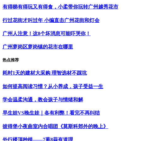
有得睇有得玩又有得食，小柔带你玩转广州越秀花市
行过花街才叫过年 小编直击广州花街和灯会
广州人注意！这8个坏消息可能吓哭你！
广州萝岗区萝岗镇的花市在哪里
热点推荐
耗时1天的建材大采购 理智选材不踩坑
如何提高阅读习惯？从小养成，孩子受益一生
学会温柔沟通，教会孩子与情绪和解
早生娃VS晚生娃｜各有利弊！看完不再纠结
彼得堡小夜曲室内合唱团《莫斯科郊外的晚上》
外行楼顶种植——7葱8蒜有道理