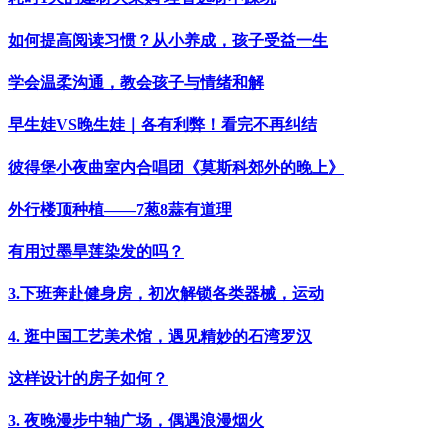
如何提高阅读习惯？从小养成，孩子受益一生
学会温柔沟通，教会孩子与情绪和解
早生娃VS晚生娃｜各有利弊！看完不再纠结
彼得堡小夜曲室内合唱团《莫斯科郊外的晚上》
外行楼顶种植——7葱8蒜有道理
有用过墨旱莲染发的吗？
3.下班奔赴健身房，初次解锁各类器械，运动
4. 逛中国工艺美术馆，遇见精妙的石湾罗汉
这样设计的房子如何？
3. 夜晚漫步中轴广场，偶遇浪漫烟火