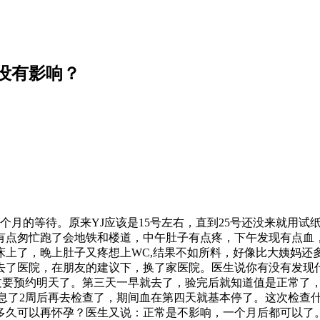
没有影响？
个月的等待。原来YJ应该是15号左右，直到25号还没来就用试
晚有点匆忙跑了会地铁和楼道，中午肚子有点疼，下午发现有点血
床上了，晚上肚子又疼想上WC,结果不如所料，好像比大姨妈还
去了医院，在朋友的建议下，换了家医院。医生说你有没有发现什
过要预约明天了。第三天一早就去了，验完后就知道值是正常了
休息了2周后再去检查了，期间血在第四天就基本停了。这次检查
多久可以再怀孕？医生又说：正常是不影响，一个月后都可以了