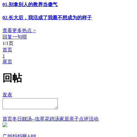
01.别拿别人的教养当傻气
02.长大后，我活成了我最不想成为的样子
查看更多热点 >
回复一句呗
1/1页
首页
1
尾页
回帖
发表
首页
冬日靓汤--虫草花鸡汤
家居
亲子点评
活动
广州妈妈网APP