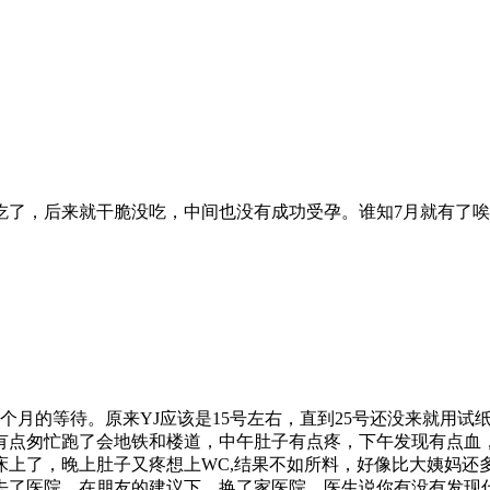
吃了，后来就干脆没吃，中间也没有成功受孕。谁知7月就有了
个月的等待。原来YJ应该是15号左右，直到25号还没来就用试
晚有点匆忙跑了会地铁和楼道，中午肚子有点疼，下午发现有点血
床上了，晚上肚子又疼想上WC,结果不如所料，好像比大姨妈还
去了医院，在朋友的建议下，换了家医院。医生说你有没有发现什