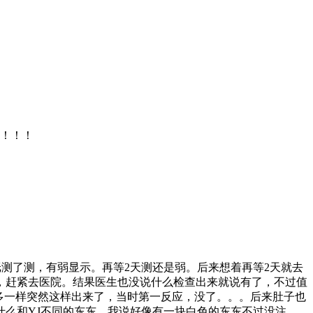
唉！！！
纸测了测，有弱显示。再等2天测还是弱。后来想着再等2天就去
，赶紧去医院。结果医生也没说什么检查出来就说有了，不过值
多一样突然这样出来了，当时第一反应，没了。。。后来肚子也
么和YJ不同的东东，我说好像有一块白色的东东不过没注