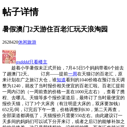
帖子详情
暑假澳门2天游住百老汇玩天浪淘园
26284
20
休闲旅游
gxdddd
只看楼主
趁着小学暑假未正式开始，7月4-5日5个妈妈带着6个娃去
了趟澳门2天。 订房——提前
一周
在天猫订的百老汇，原
来计划在广之旅订大仓，谁
知道
看到的1040价格在预订当天调
整为1240，就改了当时报价相关便宜的百老汇啦。百老汇提前
一周内订的（一周前查的价格一直在1000元左右），查看了携
程、去哪儿、天猫等多个报价渠道后，最终订了当时最便宜的
报价天猫，订了3个大床房（有注明是大床的，双床要加钱）
652元/间，订完后下午一查，价格调整到630，第二天再查，
全部渠道都调低了，天猫报价只需要550左右。由此建议订一
天多间的妈妈们可以试下分开来订，或者之后订的能够补加之