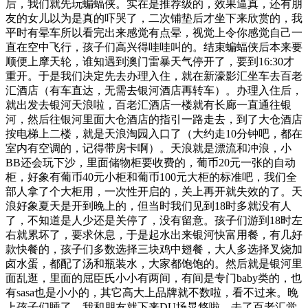
后，我们就先玩蝙蝠侠。实在是推荐级的，效果逼真，还有朋
友的女儿以为是真的吓哭了，二次铺垫后才坐下来欣赏的，我
平时有晕车所以看完出来感觉有点晕，视觉上令你感觉自己一
直在空中飞行，孩子们高兴得哇哇叫的。结束蝙蝠侠后本来要
顺便上摩天轮，谁知遇到澳门雷暴天气停开了，要到16:30才
重开。于是我们决定先去办理入住，就在新濠影汇坐车去百老
汇酒店（有车直达，无需去银河酒店再转车）。办理入住后，
就出发去银河天浪啦，百老汇酒店一楼就有长廊一直通往银
河，然后往银河里面大仓酒店的指引一路走去，到了大仓酒店
按电梯上二楼，就是天浪淘园入口了（大约走10分钟吧，都在
室内有空调的，记得带房卡啊）。天浪就是漂流和冲浪，小
BB还会玩下沙，里面储物柜要收费的，葡币20元一张的自动
柜，好象有葡币40元小柜和葡币100元大柜的标准吧，我们全
部人拿了个大柜用，一次性开启的，关上再开就失效的了。天
浪好象夏天是开到晚上的，但当时我们见到18时多就没有人
了，不知道是人少还是关停了，没有留意。孩子们游到18时左
右就累坏了，要求休息，于是起水出来银河快富用餐，有几好
款快餐的，孩子们多数选择三块鸡中翅餐，大人多选择叉烧加
卤水蛋，都配了汤和瓶装水，大家都饱饱的。然后就是银河里
面乱逛，里面的屈臣氏小小有两间，有间是专门baby类的，也
有sasa也是小小的，其它高大上品牌就不数啦，看不过来。晚
上孩子们睡了，我和朋友就下来DU场晃悠啦，去了百老汇觉