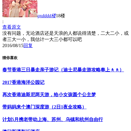
gxdddd
楼
18楼
:
查看原文
没有问题，无论酒店还是天浪的人都说得清楚，二大二小，或
者三大一小，我估计一大三小都可以吧
2016/08/15
回复
猜你喜欢
春节香港三日暴走亲子游记（迪士尼暴走游攻略奉上🚶🚶）
2017香港海洋公园记
再次香港迪斯尼两天游，给小女孩圆个公主梦
带妈妈来个澳门深度游（2日1夜全攻略）
计划5月携老带幼上海、苏州、乌镇和杭州自由行