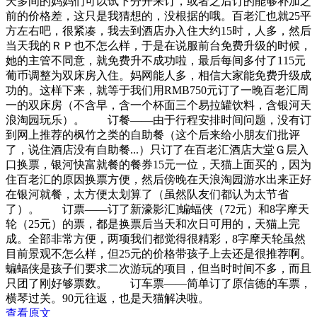
天多间的妈妈们可以试下分开来订，或者之后订的能够补加之
前的价格差
，这只是我猜想的，没根据的哦。百老汇也就25平
方左右吧，很紧凑，我去到酒店办入住大约15时，人多，然后
当天我的ＲＰ也不怎么样，于是在说服前台免费升级的时候，
她的主管不同意，就免费升不成功啦，最后每间多付了115元
葡币调整为双床房入住。妈网能人多，相信大家能免费升级成
功的。这样下来，就等于我们用RMB750元订了一晚百老汇周
一的双床房（不含早，含一个杯面三个易拉罐饮料，含银河天
浪淘园玩乐）。 订餐——由于行程安排时间问题，没有订
到网上推荐的枫竹之类的自助餐（这个后来给小朋友们批评
了，说住酒店没有自助餐...）只订了在百老汇酒店大堂Ｇ层入
口换票，银河快富就餐的餐券15元一位，天猫上面买的，因为
住百老汇的原因换票方便，然后傍晚在天浪淘园游水出来正好
在银河就餐，太方便太划算了（虽然队友们都认为太节省
了）。 订票——订了新濠影汇]蝙蝠侠（72元）和8字摩天
轮（25元）的票，都是换票后当天和次日可用的，天猫上完
成。全部非常方便，两项我们都觉得很精彩，8字摩天轮虽然
目前景观不怎么样，但25元的价格带孩子上去还是很推荐啊。
蝙蝠侠是孩子们要求二次游玩的项目，但当时时间不多，而且
只团了刚好够票数。 订车票——简单订了原信德的车票，
横琴过关。90元往返，也是天猫解决啦。
查看原文