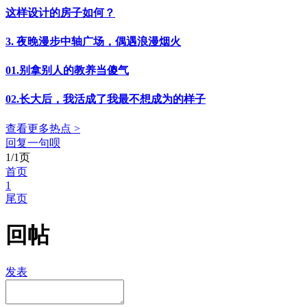
这样设计的房子如何？
3. 夜晚漫步中轴广场，偶遇浪漫烟火
01.别拿别人的教养当傻气
02.长大后，我活成了我最不想成为的样子
查看更多热点 >
回复一句呗
1/1页
首页
1
尾页
回帖
发表