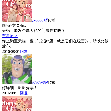
gxdddd
楼
16楼
雨^o^文ロ/hx:
美妈，能发个摩天轮的门票连接吗？
查看原文
你上淘宝天猫，查“广之旅”店，就是它们在经营的，所以比较
放心。
2016/08/01
回复
庭庭妈咪
17楼
好详细，谢谢分享！
2016/08/11
回复