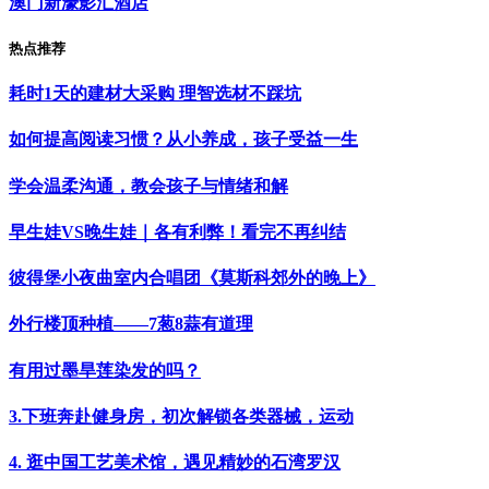
澳门新濠影汇酒店
热点推荐
耗时1天的建材大采购 理智选材不踩坑
如何提高阅读习惯？从小养成，孩子受益一生
学会温柔沟通，教会孩子与情绪和解
早生娃VS晚生娃｜各有利弊！看完不再纠结
彼得堡小夜曲室内合唱团《莫斯科郊外的晚上》
外行楼顶种植——7葱8蒜有道理
有用过墨旱莲染发的吗？
3.下班奔赴健身房，初次解锁各类器械，运动
4. 逛中国工艺美术馆，遇见精妙的石湾罗汉