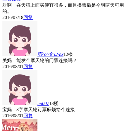
对啊，在天猫上面买便宜很多，而且换票后是今明两天可用
的。
2016/07/18
回复
雨^o^文ロ/hx
12楼
美妈，能发个摩天轮的门票连接吗？
2016/08/01
回复
mi007
13楼
宝妈，8字摩天轮订票麻烦给个连接
2016/08/01
回复