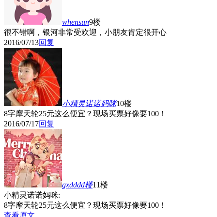
whensun
9楼
很不错啊，银河非常受欢迎，小朋友肯定很开心
2016/07/13
回复
小精灵诺诺妈咪
10楼
8字摩天轮25元这么便宜？现场买票好像要100！
2016/07/17
回复
gxdddd
楼
11楼
小精灵诺诺妈咪:
8字摩天轮25元这么便宜？现场买票好像要100！
查看原文