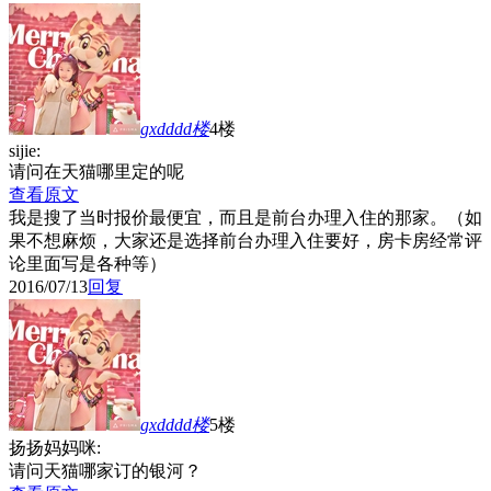
gxdddd
楼
4楼
sijie:
请问在天猫哪里定的呢
查看原文
我是搜了当时报价最便宜，而且是前台办理入住的那家。（如
果不想麻烦，大家还是选择前台办理入住要好，房卡房经常评
论里面写是各种等）
2016/07/13
回复
gxdddd
楼
5楼
扬扬妈妈咪:
请问天猫哪家订的银河？