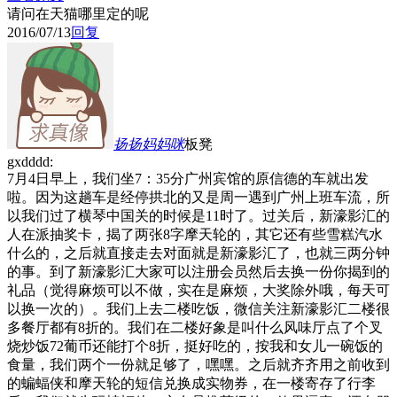
请问在天猫哪里定的呢
2016/07/13
回复
扬扬妈妈咪
板凳
gxdddd:
7月4日早上，我们坐7：35分广州宾馆的原信德的车就出发
啦。因为这趟车是经停拱北的又是周一遇到广州上班车流，所
以我们过了横琴中国关的时候是11时了。过关后，新濠影汇的
人在派抽奖卡，揭了两张8字摩天轮的，其它还有些雪糕汽水
什么的，之后就直接走去对面就是新濠影汇了，也就三两分钟
的事。到了新濠影汇大家可以注册会员然后去换一份你揭到的
礼品（觉得麻烦可以不做，实在是麻烦，大奖除外哦，每天可
以换一次的）。我们上去二楼吃饭，微信关注新濠影汇二楼很
多餐厅都有8折的。我们在二楼好象是叫什么风味厅点了个叉
烧炒饭72葡币还能打个8折，挺好吃的，按我和女儿一碗饭的
食量，我们两个一份就足够了，嘿嘿。之后就齐齐用之前收到
的蝙蝠侠和摩天轮的短信兑换成实物券，在一楼寄存了行李