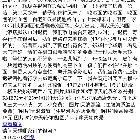
得太小，转场在银河DU场战斗到1：30，只收获了房费，哈
哈。第二天起来，孩子们精神又来了，吃泡面的吃泡面，吃面
包的吃面包，百老汇G层就是路面，早上食肆未开，但有一家
OK可以买到面包蛋糕卷泡面等。然后出发，再战天浪淘园
（酒店默认11时退房，我们致电前台延迟到12时）。退房，寄
存行李在银河后，我们走路过去地堡街（也有不少餐厅可以选
择的），沿着直走就到了官也街觅食了。饭毕拍照毕后，看见
天气晴好，我们在街口跟新濠影汇的免费巴士过去玩摩天轮
啦。等候的人都不算多，一会儿就到了，每仓坐10人，底部有
一块是透明材质的方便看到高空下面，孩子们都不怕坐在那上
面，倒是大人有点害怕。离开新濠影汇后，我们坐免费马上折
返银河拖着行李去威尼斯小逛了一下，就在既定时间回去横琴
过关回广州罗。回程比较怩，也是2个月小时吧。[图片]新濠
二楼叉烧炒饭葡币72元[图片]蝙蝠侠和8字摩天轮券价格分别
RMB72元和25元[图片]天浪冲浪（住银河系酒店免费，每个房
间三大一小或二大二小免费）[图片]天浪漂流（住银河系酒店
免费）[图片]天浪滑道（住银河系酒店免费）[图片]快富快餐
15元[图片]8字摩天轮仰视[图片]8字摩天轮内景
查看原文
请问天猫哪家订的银河？
2016/07/13
回复