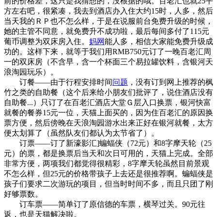
前的价格差
，这只是我猜想的，没根据的哦。百老汇也就25平
方左右吧，很紧凑，我去到酒店办入住大约15时，人多，然后
当天我的ＲＰ也不怎么样，于是在说服前台免费升级的时候，
她的主管不同意，就免费升不成功啦，最后每间多付了115元
葡币调整为双床房入住。
妈网
能人多，相信大家能免费升级成
功的。这样下来，就等于我们用RMB750元订了一晚百老汇周
一的双床房（不含早，含一个杯面三个易拉罐饮料，含银河天
浪淘园玩乐）。
订餐——由于行程安排时间
问题
，没有订到网上推荐的枫
竹之类的自助餐（这个后来给小朋友们批评了，说住酒店没有
自助餐...）只订了在百老汇酒店大堂Ｇ层入口换票，银河快富
就餐的餐券15元一位，天猫上面买的，因为住百老汇的原因换
票方便，然后傍晚在天浪淘园游水出来正好在银河就餐，太方
便太划算了（虽然队友们都认为太节省了）。
订票——订了新濠影汇]蝙蝠侠（72元）和8字摩天轮（25
元）的票，都是换票后当天和次日可用的，天猫上完成。全部
非常方便，两项我们都觉得很精彩，8字摩天轮虽然目前景观
不怎么样，但25元的价格带孩子上去还是很推荐啊。蝙蝠侠是
孩子们要求二次游玩的项目，但当时时间不多，而且只团了刚
好够票数。
订车票——简单订了原信德的车票，横琴过关。90元往
返，也是天猫解决啦。