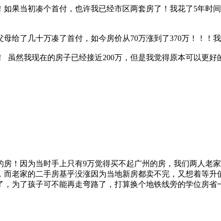
！如果当初凑个首付，也许我已经市区两套房了！我花了5年时间，
母给了几十万凑了首付，如今房价从70万涨到了370万！！！
 虽然我现在的房子已经接近200万，但是我觉得原本可以更好
市的房！因为当时手上只有9万觉得买不起广州的房，我们两人老
付，而老家的二手房基乎没涨因为当地新房都卖不完，又想着等
房了，为了孩子可不能再走弯路了，打算换个地铁线旁的学位房省