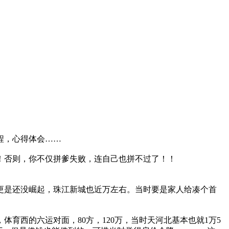
程，心得体会……
上！否则，你不仅拼爹失败，连自己也拼不过了！！
佛山更是还没崛起，珠江新城也近万左右。当时要是家人给凑个首
体育西的六运对面，80方，120万，当时天河北基本也就1万5