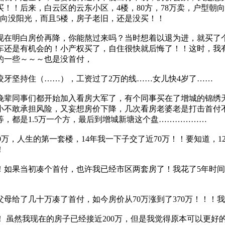
买！！后来，白云区的云东小区，4楼，80方，78万卖，户型
北向没阳光，而且5楼，房子老旧，还是没买！！
现在明白房价再降，你能熬过来吗？当时想着以退为进，就买了个
还是有机会的！小产权买了，自住很快就后悔了！！这时，我有两
万的一些～～～也是没首付，
牙坚持住（……），工资过了2万的线……女儿快4岁了……
晚辈同事们都开始加入看房大军了，有个同事买在了增城的锦绣天
小不敢承担风险，又妄想房价下降，几次看房老婆老是打击首付
，都是1.5万一个方，最后到增城新塘这个盘………………
60万，人生的第一套楼，14年我一下子交了近70万！！要知道，1
！
！如果当初凑个首付，也许我已经市区两套房了！我花了5年时间，
母给了几十万凑了首付，如今房价从70万涨到了370万！！！
 虽然我现在的房子已经接近200万，但是我觉得原本可以更好