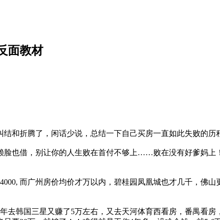
反面教材
纠结和折腾了，闲话少说，总结一下自己买房一直如此失败的历
皮赖脸也借，别让你的人生败在首付不够上……败在没有好爹妈
资4000, 而广州房价均价才万以内，碧桂园凤凰城也才几千，
12年去韩国三星又赚了5万左右，又去天河体育西看房，番禺看房，