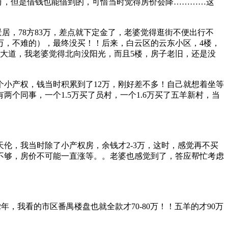
6万，但是借钱也能借到的，可惜当时觉得房价会降…………这
景居，78方83万，差点就下定金了，老婆觉得逛街不便出行不
万，不难的），最终没买！！后来，白云区的云东小区，4楼，
靠近大道，我老婆觉得北向没阳光，而且5楼，房子老旧，还是没
小产权，钱当时积累到了12万，刚好差不多！自己就想着坐等
个同事，一个1.5万买了员村，一个1.6万买了五羊新村，当
伦，我当时除了小产权房，余钱才2-3万，这时，感觉再不买
不够，房价不可能一直涨等。。老婆也感觉到了，答应帮忙考虑
2年，我看的市区番禺楼盘也就全款才70-80万！！五羊的才90万