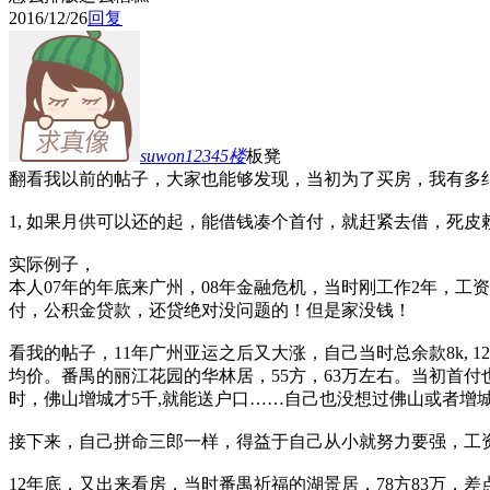
2016/12/26
回复
suwon12345
楼
板凳
翻看我以前的帖子，大家也能够发现，当初为了买房，我有多
1, 如果月供可以还的起，能借钱凑个首付，就赶紧去借，死
实际例子，
本人07年的年底来广州，08年金融危机，当时刚工作2年，工
付，公积金贷款，还贷绝对没问题的！但是家没钱！
看我的帖子，11年广州亚运之后又大涨，自己当时总余款8k, 
均价。番禺的丽江花园的华林居，55方，63万左右。当初首付
时，佛山增城才5千,就能送户口……自己也没想过佛山或者增
接下来，自己拼命三郎一样，得益于自己从小就努力要强，工资从
12年底，又出来看房，当时番禺祈福的湖景居，78方83万