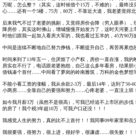
万呢，怎么整？（其实，这时候借个15万，不难的），最终没
心……还有一个5楼，75方，80万，不靠近大道，我老婆觉得
后来我气不过了老婆的挑剔，又觉得房价会降（穷人眼界），
降房价，其实这时佛山，增城慢慢开始发力了，这时天河要上车
时他们跟我一起加入看房大军的，我也看过五羊的，45方90
中间是连续不断地自己努力挣钱，不断提升自己，再苦再累也咬
时间来到了13年五一，住厌烦了小产权，房价一直在涨，我的
房实在不行了，电话跟老婆抱怨，自己这么多年看房，结果胆
借钱凑个首付……中间看了萝岗的岭南雅筑，万科的金色梦想等
不能小看工资的涨幅，我从余款2-3万，最后14年，达到了50-
小两房……全靠自己的要强和努力……心疼老婆，一直没上班
如今我月薪3万（虽然不是很高）, 可我已经追不上市区的步伐
的房了！我个税3年超10万，可我户口还没！！！
我感觉人生的努力，真的比不上首付！！我同事09年家里和岳父
我很要强，很努力，很上进，很好学，很谦虚……很失败！！！