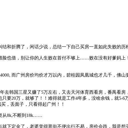
纠结和折腾了，闲话少说，总结一下自己买房一直如此失败的历
皮赖脸也借，别让你的人生败在首付不够上……败在没有好爹妈
资4000, 而广州房价均价才万以内，碧桂园凤凰城也才几千，
12年去韩国三星又赚了5万左右，又去天河体育西看房，番禺看房，
也只要20万，就够了！！难得就是工作4年多，没啥余钱，就5-
城买，丢面子，只看得起广州！！
8k,不断到18k……
，差点就下定金了，老婆觉得逛街不便出行不易，房价会跌，我是想