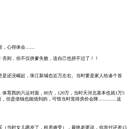
程，心得体会……
上！否则，你不仅拼爹失败，连自己也拼不过了！！
佛山更是还没崛起，珠江新城也近万左右。当时要是家人给凑个首
体育西的六运对面，80方，120万，当时天河北基本也就1万5
6万，但是借钱也能借到的，可惜当时觉得房价会降…………这
买（当时女儿两岁了，租房难受），最终老婆说，你首付还差15