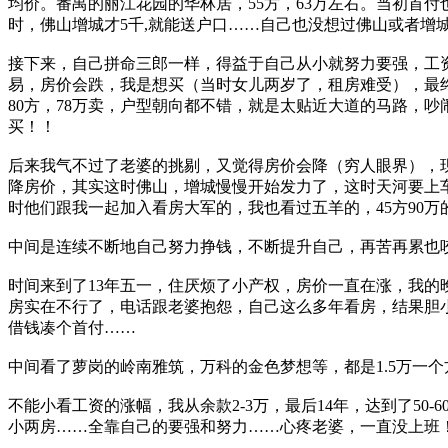
均价。番禺的丽江花园的华林居，55方，63万左右。当初首付
时，佛山增城才5千,就能送户口……自己也没想过佛山或者增
接下来，自己拼命三郎一样，得益于自己从小就努力要强，工资从
易，房价会跌，我是想买（当时女儿两岁了，租房难受），最终
80方，78万卖，户型朝向都不错，就是太贴近大道的马路，吵
买！！
后来我气不过了老婆的挑剔，又觉得房价会降（穷人眼界），
降房价，其实这时佛山，增城慢慢开始发力了，这时天河要上车
时他们跟我一起加入看房大军的，我也看过五羊的，45方90
中间是连续不断地自己努力挣钱，不断提升自己，再苦再累也咬
时间来到了13年五一，住厌烦了小产权，房价一直在涨，我的
房实在不行了，电话跟老婆抱怨，自己这么多年看房，结果胆
借钱凑个首付……
中间看了萝岗的岭南雅筑，万科的金色梦想等，都是1.5万一
不能小看工资的涨幅，我从余款2-3万，最后14年，达到了50-
小两房……全靠自己的要强和努力……心疼老婆，一直没上班