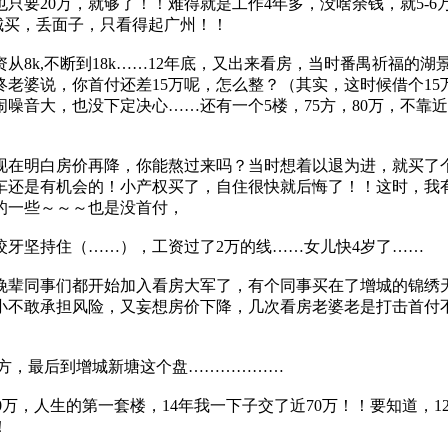
也只要20万，就够了！！难得就是工作4年多，没啥余钱，就5-
城买，丢面子，只看得起广州！！
8k,不断到18k……12年底，又出来看房，当时番禺祈福的湖
老婆说，你首付还差15万呢，怎么整？（其实，这时候借个15
闹噪音大，也没下定决心……还有一个5楼，75方，80万，不
现在明白房价再降，你能熬过来吗？当时想着以退为进，就买了个
还是有机会的！小产权买了，自住很快就后悔了！！这时，我有两
万的一些～～～也是没首付，
牙坚持住（……），工资过了2万的线……女儿快4岁了……
晚辈同事们都开始加入看房大军了，有个同事买在了增城的锦绣天
小不敢承担风险，又妄想房价下降，几次看房老婆老是打击首付
个方，最后到增城新塘这个盘………………
60万，人生的第一套楼，14年我一下子交了近70万！！要知道，1
！