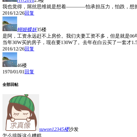
rrrr2016
25楼
我也觉得，屌丝思维就是想着————怕承担压力，怕跌，想
2016/12/26
回复
蝴姬蝶妖
35楼
是阿，工资永远赶不上房价。我们夫妻工资不多，但是就是06
当年30W买的房子，现在要130W了。去年在白云买了一套才
2016/12/26
回复
46楼
1970/01/01
回复
全部回帖
suwon12345
楼
沙发
怎么排版这么糟糕