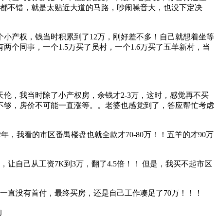
朝向都不错，就是太贴近大道的马路，吵闹噪音大，也没下定决
小产权，钱当时积累到了12万，刚好差不多！自己就想着坐等
个同事，一个1.5万买了员村，一个1.6万买了五羊新村，当
伦，我当时除了小产权房，余钱才2-3万，这时，感觉再不买
不够，房价不可能一直涨等。。老婆也感觉到了，答应帮忙考虑
2年，我看的市区番禺楼盘也就全款才70-80万！！五羊的才90万
让自己从工资7K到3万，翻了4.5倍！！ 但是，我买不起市区
我一直没有首付，最终买房，还是自己工作凑足了70万！！！
的