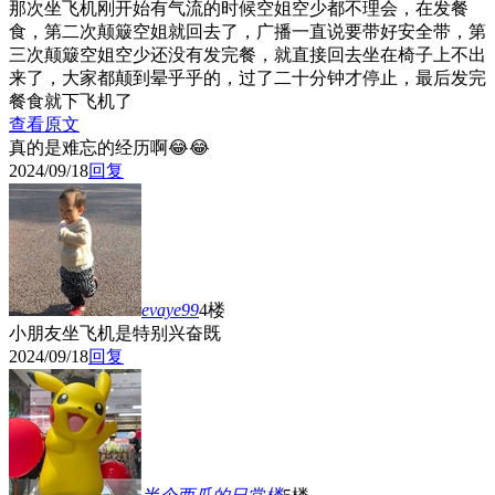
那次坐飞机刚开始有气流的时候空姐空少都不理会，在发餐
食，第二次颠簸空姐就回去了，广播一直说要带好安全带，第
三次颠簸空姐空少还没有发完餐，就直接回去坐在椅子上不出
来了，大家都颠到晕乎乎的，过了二十分钟才停止，最后发完
餐食就下飞机了
查看原文
真的是难忘的经历啊😂😂
2024/09/18
回复
evaye99
4楼
小朋友坐飞机是特别兴奋既
2024/09/18
回复