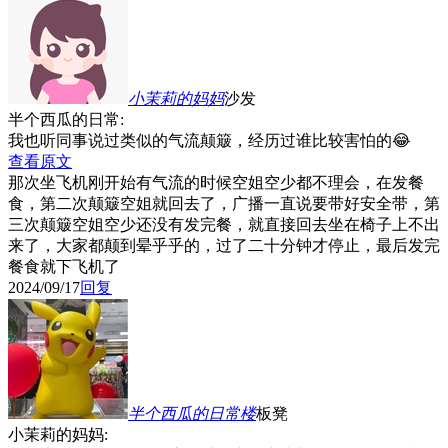
小茉莉的妈妈
沙发
半个西瓜的日常:
我也听同事说过类似的气流颠簸，经历过谁比较害怕的😂
查看原文
那次坐飞机刚开始有气流的时候空姐空少都不理会，在发餐
食，第二次颠簸空姐就回去了，广播一直说要带好安全带，第
三次颠簸空姐空少还没有发完餐，就直接回去坐在椅子上不出
来了，大家都颠到晕乎乎的，过了二十分钟才停止，最后发完
餐食就下飞机了
2024/09/17
回复
半个西瓜的日常
楼
板凳
小茉莉的妈妈: