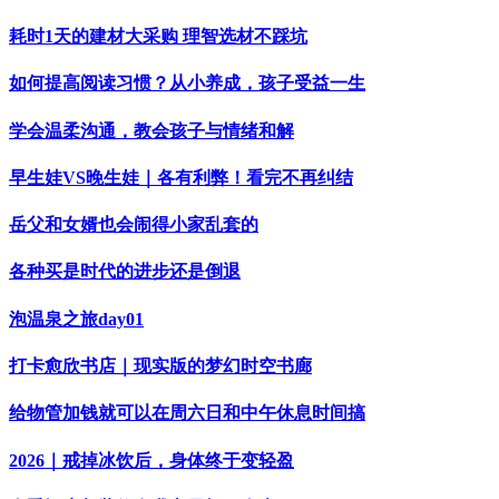
耗时1天的建材大采购 理智选材不踩坑
如何提高阅读习惯？从小养成，孩子受益一生
学会温柔沟通，教会孩子与情绪和解
早生娃VS晚生娃｜各有利弊！看完不再纠结
岳父和女婿也会闹得小家乱套的
各种买是时代的进步还是倒退
泡温泉之旅day01
打卡愈欣书店｜现实版的梦幻时空书廊
给物管加钱就可以在周六日和中午休息时间搞
2026｜戒掉冰饮后，身体终于变轻盈