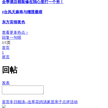
全季酒店都装修在我心里打一个夯！
#台风天麻将与榴莲最搭
东方宾馆夜色
查看更多热点 >
回复一句呗
1/1页
首页
1
尾页
回帖
发表
首页
冬日靓汤--虫草花鸡汤
家居
亲子点评
活动