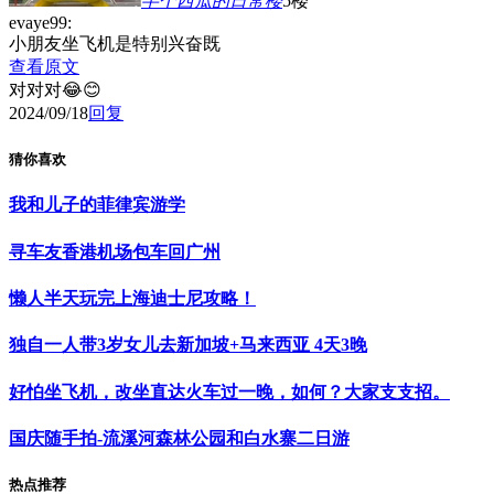
半个西瓜的日常
楼
5楼
evaye99:
小朋友坐飞机是特别兴奋既
查看原文
对对对😂😊
2024/09/18
回复
猜你喜欢
我和儿子的菲律宾游学
寻车友香港机场包车回广州
懒人半天玩完上海迪士尼攻略！
独自一人带3岁女儿去新加坡+马来西亚 4天3晚
好怕坐飞机，改坐直达火车过一晚，如何？大家支支招。
国庆随手拍-流溪河森林公园和白水寨二日游
热点推荐