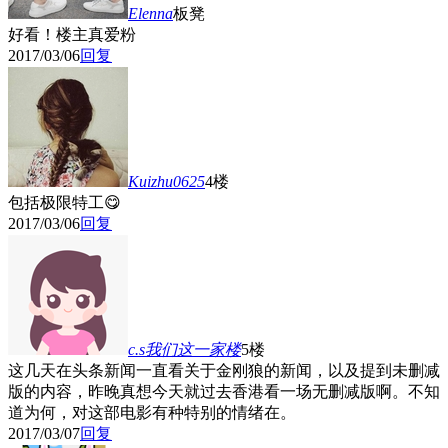
Elenna
板凳
好看！楼主真爱粉
2017/03/06
回复
Kuizhu0625
4楼
包括极限特工😋
2017/03/06
回复
c.s我们这一家
楼
5楼
这几天在头条新闻一直看关于金刚狼的新闻，以及提到未删减
版的内容，昨晚真想今天就过去香港看一场无删减版啊。不知
道为何，对这部电影有种特别的情绪在。
2017/03/07
回复