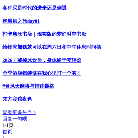
各种买是时代的进步还是倒退
泡温泉之旅day01
打卡愈欣书店｜现实版的梦幻时空书廊
给物管加钱就可以在周六日和中午休息时间搞
2026｜戒掉冰饮后，身体终于变轻盈
全季酒店都装修在我心里打一个夯！
#台风天麻将与榴莲最搭
东方宾馆夜色
查看更多热点 >
回复一句呗
1/1页
首页
1