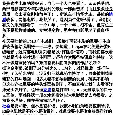
我是这类电影的爱好者，自己一个人也去看了。谈谈感受吧。
两部电影都在今年以该系列的最后一部而告终（而且狼叔还是
最后一次出演金刚狼角色了），所以主打情怀为主。讲述的
情
感
较多，两部电影，我都哭了。是因为生化5部看了，金刚狼
有关的系列都看了，一个15年，一个17年，很不舍。但两位主
角还是那样帅帅的。女主没变样，男主在电影里老了很多很
多。
今天要吐槽的TMD广电某剧，居然把两部电影的重要打斗血
腥镜头都给我删得一干二净。要知道，Logan在北美是评委R
级电影，这两部电影系列都是以“打怪兽”著称，而我们喜欢看
也就是当中的壮观打斗画面，还有欣赏那些特逼真的特效，这
不应该是宣扬的吗？难道都要我们看抠图的作品才好？
据说金刚狼3被删了14分钟之久，TM的，难怪最后一场打斗
他打了蓝药水的针，没见打斗就说药力快过了，原来被删掉最
精彩的打斗场面，很多人都不影响剧情的发展，确实不影响，
但这些这么重要的镜头场面被删了，不如直接让我们去看喜洋
洋光头强好了。也难怪
香港
都是打着Logan，无删减版的口号
去宣传。更难怪我一朋友永远看这些大电影都是去港澳看。之
前我不理解，现在是深深地理解了。
社会
是要和谐。但不是被和谐。我就不明白为啥要被删除掉。
R级电影就是不给小屁孩看的，难道你要小屁孩拿着喜洋洋的