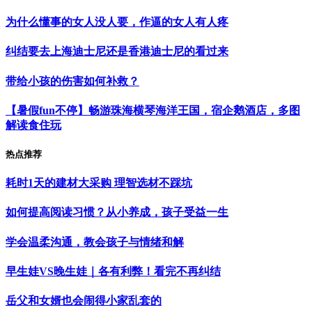
为什么懂事的女人没人要，作逼的女人有人疼
纠结要去上海迪士尼还是香港迪士尼的看过来
带给小孩的伤害如何补救？
【暑假fun不停】畅游珠海横琴海洋王国，宿企鹅酒店，多图
解读食住玩
热点推荐
耗时1天的建材大采购 理智选材不踩坑
如何提高阅读习惯？从小养成，孩子受益一生
学会温柔沟通，教会孩子与情绪和解
早生娃VS晚生娃｜各有利弊！看完不再纠结
岳父和女婿也会闹得小家乱套的