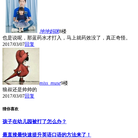
坤坤妈咪
8楼
也是说呢，那蓝药水才打入，马上就药效没了，真正奇怪。
2017/03/07
回复
miss_muse
9楼
狼叔还是帅帅的
2017/03/07
回复
猜你喜欢
孩子在幼儿园被打了怎么办？
最直接最快速提升英语口语的方法来了！