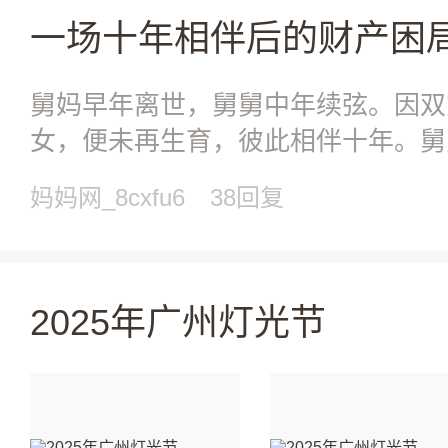
一场十年相伴后的财产困
舅妈早年离世，舅舅中年续弦。因双
女，便未再生育，彼此相伴十年。舅
权均登记在女儿名下。然而，临终前
妈妈网_8cxfu6
38回复
两套房子加上了新舅妈的名字。女儿
阻拦。遗产分配完毕后，舅舅溘然长逝。 这位新舅
段婚姻，育有两子。自舅舅去世后，
2025年广州灯光节
过户给了自己的两个孩子，二人随即
舅舅的女儿心绪难平，始终希望能争
她多次与对方沟通，提出四种解决方
产一并出售，所得房款双方各半