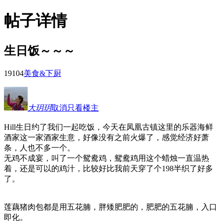
帖子详情
生日饭～～～
1910
4
美食&下厨
大玥玥
取消只看楼主
Hill生日约了我们一起吃饭，今天在凤凰古镇这里的乐器海鲜
酒家这一家酒家生意，好像没有之前火爆了，感觉经济好萧
条，人也不多一个。
无鸡不成宴，叫了一个鸳鸯鸡，鸳鸯鸡用这个蜡烛一直温热
着，还是可以的鸡汁，比较好比我前天穿了个198半织了好多
了。
莲藕猪肉包都是用五花腩，胖矮肥肥的，肥肥的五花腩，入口
即化。