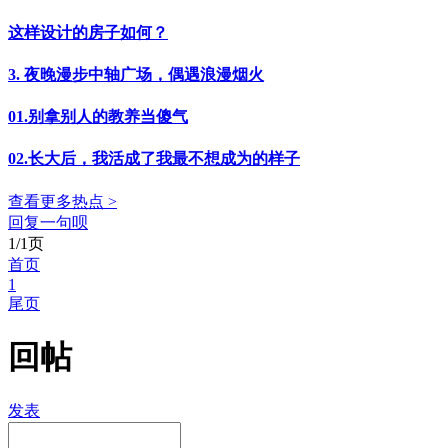
这样设计的房子如何？
3. 夜晚漫步中轴广场，偶遇浪漫烟火
01.别拿别人的教养当傻气
02.长大后，我活成了我最不想成为的样子
查看更多热点 >
回复一句呗
1/1页
首页
1
尾页
回帖
发表