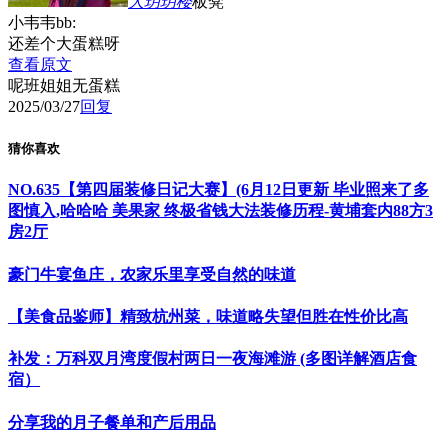
大玥玥
楼
板凳
小韦韦bb:
还差个大蛋糕呀
查看原文
呢班姐姐无蛋糕
2025/03/27
回复
猜你喜欢
NO.635【第四届装修日记大赛】(6月12日更新 毕业照来了多
图慎入,哈哈哈 美果家 终极省钱大法装修历程-黄埔套内88方3
房2厅
豪门牛宴鱼庄，农家乐里享受自然的味道
【美食品鉴师】精致杭州菜，味道略失望但胜在性价比高
补发：万科双月湾度假村两日一夜海滩游 (多图详解酒店食
宿）
分享我的月子餐单和产后用品