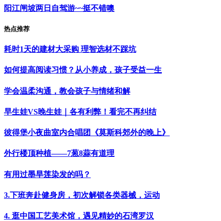
阳江闸坡两日自驾游~~挺不错噢
热点推荐
耗时1天的建材大采购 理智选材不踩坑
如何提高阅读习惯？从小养成，孩子受益一生
学会温柔沟通，教会孩子与情绪和解
早生娃VS晚生娃｜各有利弊！看完不再纠结
彼得堡小夜曲室内合唱团《莫斯科郊外的晚上》
外行楼顶种植——7葱8蒜有道理
有用过墨旱莲染发的吗？
3.下班奔赴健身房，初次解锁各类器械，运动
4. 逛中国工艺美术馆，遇见精妙的石湾罗汉