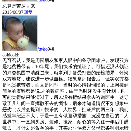
总算是苦尽甘来
2015/08/07
回复
fayho
9楼
coldcold:
无可否认，我是周围朋友和家人眼中的备孕困难户。发现双方
是地贫携带者：10年尾，我们快乐的扯证了。可惜还没从领证
的兴奋氛围中清醒过来，就拿到了备受打击的婚检结果：怀疑
双方地贫，建议进一步做血检。结果拿到报告后，证实双方都
是地贫携带者，而且是同型。当时的心情很惆怅的，上网搜到
简单的资料都是说1/4的致病率，由于当时还没生育计划，也
可能觉得结果够清晰了，所以没有把结果拿去咨询医生，这导
致了几年间一直挥散不去的惆怅，后来才知道情况不如想象中
恶劣（以后会提到）快乐的二人世界：扯证后的两三年，我们
感觉年纪还不大，于是一直有做避孕措施，沉浸在自己的二人
世界中，一直到买房、装修、搬家，耐心的等入住一年后甲醛
散去，才计划起备孕的事，其实那时候双方父母都各种明示暗