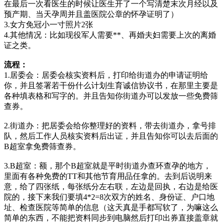
在最后一次看医生的时候让医生开了一个写清楚末次月经以及
预产期、当天孕周并且盖医院公章的怀孕证明了）
3.女方免冠小一寸照片2张
4.其他情况：比如现役军人需要**、再婚夫妇需要上次的离婚
证之类。
流程：
1.居委会：居委会核实资料后，打印给街道办的申请证明给
你，并且签署若干份什么计划生育诚信协议书，在那里主要是
各种填表格和写字的。并且告知你街道办可以发放一些免费筛
查券。
2.街道办：把居委会给你整理好的资料，带去街道办，拿号排
队，然后工作人员核实资料后出证，并且告知你可以去后面的
B超室拿免费筛查券。
3.B超室：额，那个B超室就是平时街道办查环查孕的地方，
里面有各种免费的TT和其他节育用品任拿的。去到后说明来
意，给了四张纸，每张纸分左右联，左边是回执，右边是给医
院的，接下来我们要填4*2=8次双方的姓名、身份证、户口地
址、检查医院等简单的信息（这天真是手都写软了，为嘛这么
简单的东西，不能把资料同步到电脑然后打印出券直接盖章就