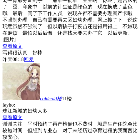
划生育服务证到手，一胎准生批准，宝宝啊，你终于是合法的
了，囧。印象中，以前的计生证是绿色的，现在换成了蓝色
哦！最后，问了下工作人员，说现在都不需要办理围产卡啦，
不强制办理，自己有需要再去区妇幼办理。网上搜了下，说这
玩意虽然不强制了，但以后孩子打疫苗还是得用得上，不嫌现
在麻烦，最怕以后后悔，还是找天要去办了它，以后更新。
[图片]
查看原文
写得很认真，好棒！
昨天08:18
回复
coldcold
楼
11楼
fayho:
珠江新城的妇幼人多
查看原文
谢谢关注！平时预约了再产检倒也不费时，就是生产住院会比
较短时间，但想到专业点，对于未经历过孕育过程的我而言比
较安心。