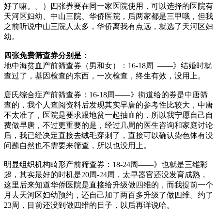
好了嘛。。）四张券要在同一家医院使用，可以选择的医院有
天河区妇幼、中山三院、华侨医院，后两家都是三甲哦，但我
之前听说中山三院人太多，华侨离我有点远，就选了天河区妇
幼。
四张免费筛查券分别是：
地中海贫血产前筛查券（男和女）：16-18周 ——》结婚时就
查过了，基因检查的东西，一次检查，终生有效，没用上。
唐氏综合症产前筛查券：16-18周——》街道给的券是中唐筛
查的，我个人查阅资料后发现其实早唐的参考性比较大，中唐
不太准了，医院是要求跟地贫一起抽血的，所以我宁愿自己自
费做早唐，不过更重要的是，经过几周的医生咨询和家庭讨论
后，我已经决定直接去绒毛穿刺了，直接可以确认染色体有没
问题自然也不需要来筛查，所以也没用上。
明显组织机构畸形产前筛查券：18-24周——》也就是三维彩
超，其实最好的时机是20周-24周，太早器官还没发育成熟，
这里后来知道华侨医院是直接给升级做四维的，而我提前一个
月去天河区妇幼预约，还自己加了两百多升级了做四维。约了
23周，目前还没到做四维的日子，以后再详说哈。