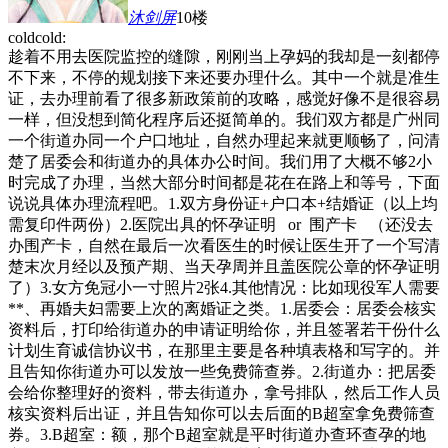
沐剑屏
10楼
coldcold:
趁着不用去医院监控的缝隙，刚刚当上孕妈的我却是一刻都停
不下来，不停的规划接下来还要办理什么。其中一个就是准生
证，去办理前看了很多新政策前的攻略，感觉好像不是很容易
一样，但没想到简化程序后还挺简单的。我们双方都是广州同
一个街道办同一个户口地址，自然办理起来就更顺畅了，问清
楚了居委会和街道办的具体办公时间。我们用了大概不够2小
时完成了办理，当然大部分时间都是花在在路上和等号，下面
说说具体办理流程吧。1.双方身份证+户口本+结婚证（以上均
需复印件两份）2.医院出具的怀孕证明 or 围产卡 （还没去
办围产卡，自然在最后一次看医生的时候让医生开了一个写清
楚末次月经以及预产期、当天孕周并且盖医院公章的怀孕证明
了）3.女方免冠小一寸照片2张4.其他情况：比如现役军人需要
**、再婚夫妇需要上次的离婚证之类。1.居委会：居委会核实
资料后，打印给街道办的申请证明给你，并且签署若干份什么
计划生育诚信协议书，在那里主要是各种填表格和写字的。并
且告知你街道办可以发放一些免费筛查券。2.街道办：把居委
会给你整理好的资料，带去街道办，拿号排队，然后工作人员
核实资料后出证，并且告知你可以去后面的B超室拿免费筛查
券。3.B超室：额，那个B超室就是平时街道办查环查孕的地