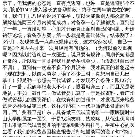
示了，但我俩的心态是一直有点逃避，也许一直是逃避那个不
太明朗的1/4？进入漫长的备孕阶段：终于在两年前左右的时
间，我们正儿八经的说起了备孕，窃以为能像别人那么简单，
解除措施两三个月内就能成功，对备孕一点了解都没，直到过
了一年，一直没动静，心里才开始真正面对自己的问题，开始
钻研论坛，看备孕方案，第一步就是测基础体温，结果测了2-
3个月，发现体温一点高低规律都没，这才突然发现，自己一
直是3个月左右才来一次月经是有问题的。（为何以前没重视
呢？因为以前咨询过一次医生，说只要有规律，周期长短都是
正常的，所以我一直觉得我只是受孕机会少，而没想过自己是
不调）。直到有一次差不多四个月没来，我才真正的着急起来
（现在想起，以前太淡定，误了不少工时，真想扇自己几巴
掌！）卯足劲一心想去三代试管，才发现不合条件：跟LG合
计了一番，我俩年纪老大不小了，眼看就奔三了，而且又是双
地贫，不如一鼓作气，做试管婴儿算了，于是找资料，看广州
做试管婴儿的医院评价，在找资料的过程中，才发现原来地贫
试管必须得做第三代，这样才能在下一代中筛选出健康的基
因，而广州甚至是广东，具备做三代试管的唯一一家医院时中
山大学附属第一医院。于是找病友群，找攻略，从优生优育科
开出准做三代试管婴儿的申请单到助孕科挂号。生殖中心的医
生看了我们的地贫基因检查报告后却轻描淡写的说了句“你们