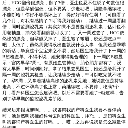
后，HCG翻倍很漂亮，翻了3倍，医生也忍不住说了句数值很
漂亮，但是孕酮偏低，但不要紧，少走动吧，溴隐亭继续吃，
不能断哈！你好不容易怀上了，得好好得保住啊！（可能看了
几个月，对我有感情了？听得我好感动），继续过一周里看翻
倍，同时监测泌乳素（其实如果不是要监测泌乳素，估计也不
用老抽血，抽2次看翻倍就可以了）。又一周过去了，HCG依
然涨的漂亮，但孕酮又掉了，医生皱了皱眉，说还是吃点**
吧，太低了，虽然我觉得没出血就没什么大事，但我还是乖乖
的听话，毕竟这个宝宝来之不易，然后医生给我开了下一周的
B超检查单。不得不说，她安排得挺合理的，下一周的B超显
示：宫内早孕7周+。有原始血管搏动，胎心胎芽都有了，没
有太早照，时间刚刚好。拿了结果去见医生，她还是给我开了
隔一周的泌乳素检查，让我继续少走动，**可以吃完就不吃
了。孕9周，又拿着继续高涨的泌乳素见她，她说数值是持续
走高，不过怀孕高了也正常，药继续吃，不要停，吃满3个
月，看产科医生怎么建议吧。以后不需要看她了~就这样，告
别了孕早期的监控泌乳素阶段。
结果后来很坑爹啊。。。我咨询我的产科医生我要不要停药
时，她竟然叫我挂妇科号去问妇科医生，拜托。。是妇科医生
叫我咨询产科医生的好吗。。。哎，之后再说我是怎么减量停
药的吧。