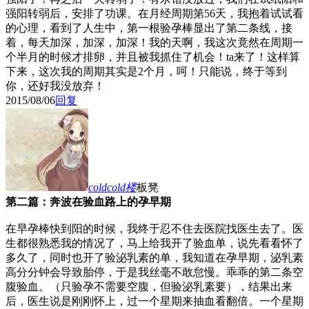
强阳转弱后，安排了功课。在月经周期第56天，我抱着试试看
的心理，看到了人生中，第一根验孕棒显出了第二条线，接
着，每天加深，加深，加深！我的天啊，我这次竟然在周期一
个半月的时候才排卵，并且被我抓住了机会！ta来了！这样算
下来，这次我的周期其实是2个月，呵！只能说，终于等到
你，还好我没放弃！
2015/08/06
回复
coldcold
楼
板凳
第二篇：奔波在验血路上的孕早期
在早孕棒快到阳的时候，我终于忍不住去医院找医生去了。医
生都很熟悉我的情况了，马上给我开了验血单，说先看看怀了
多久了，同时也开了验泌乳素的单，我知道在孕早期，泌乳素
高分分钟会导致胎停，于是我丝毫不敢怠慢。乖乖的第二条空
腹验血。（只验孕不需要空腹，但验泌乳素要），结果出来
后，医生说是刚刚怀上，过一个星期来抽血看翻倍。一个星期