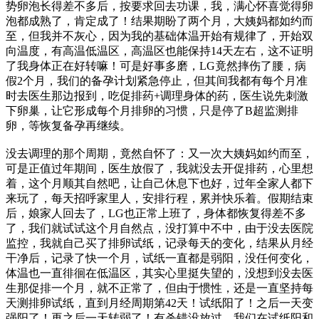
势卵泡长得差不多后，按要求回去功课，我，满心怀喜觉得卵
泡都成熟了，肯定成了！结果期盼了两个月，大姨妈都如约而
至，但我并不灰心，因为我的基础体温开始有规律了，开始双
向温度，有高温低温区，高温区也能保持14天左右，这不证明
了我身体正在好转嘛！可是好事多磨，LG竟然摔伤了腰，病
假2个月，我们的备孕计划紧急停止，但其间我都有每个月准
时去医生那边报到，吃促排药+调理身体的药，医生说先刺激
下卵巢，让它形成每个月排卵的习惯，只是停了B超监测排
卵，等恢复备孕再继续。
没去调理的那个周期，竟然自怀了：又一次大姨妈如约而至，
可是正值过年期间，医生放假了，我就没去开促排药，心里想
着，这个月顺其自然吧，让自己休息下也好，过年全家人都下
来玩了，每天招呼家里人，安排行程，累并快乐着。假期结束
后，娘家人回去了，LG也正常上班了，身体都恢复得差不多
了，我们就试试这个月自然点，没打算中不中，由于没去医院
监控，我就自己买了排卵试纸，记录每天的变化，结果从月经
干净后，记录了快一个月，试纸一直都是弱阳，没任何变化，
体温也一直徘徊在低温区，其实心里挺失望的，没想到没去医
生那促排一个月，就不正常了，但由于惯性，还是一直坚持每
天测排卵试纸，直到月经周期第42天！试纸阳了！之后一天变
强阳了！再之后一天转弱了！有杀错没放过，我们在试纸阳和