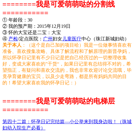
========
我是可爱萌萌哒的分割线
===========
① 年龄段：30
② 我的预产期：2015年12月19日
③ 怀的大宝还是二宝：大宝
④
产检
/定点医院：
广州
妇女
儿童医疗
中心（珠江新城妇幼）
关于本人
：（这个是自己加的项目哈）我是一位做事情喜欢有
准备、喜欢搜集攻略、具体了解流程和了解原理的新晋孕妈，
所以怀孕日记里有不少日记是把自己经历过的一切整理收集
好，变成大家喜欢的”干货“，如果日记里有总结得不对的，希
望指正，有疑问和喜欢交流的，我也非常欢迎讨论交流哦，毕
竟孕育健康的宝贝，以及少走弯路，都是所有妈妈共同的目
的！希望大家喜欢我的怀孕日记：）
========
我是可爱萌萌哒的电梯层
===========
第四十二篇：怀孕日记完结篇—小公举来到我身边啦！（珠城
妇幼入院生产必看）