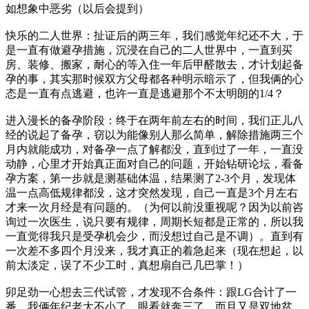
如想象中恶劣（以后会提到）
快乐的二人世界：扯证后的两三年，我们感觉年纪还不大，于
是一直有做避孕措施，沉浸在自己的二人世界中，一直到买
房、装修、搬家，耐心的等入住一年后甲醛散去，才计划起备
孕的事，其实那时候双方父母都各种明示暗示了，但我俩的心
态是一直有点逃避，也许一直是逃避那个不太明朗的1/4？
进入漫长的备孕阶段：终于在两年前左右的时间，我们正儿八
经的说起了备孕，窃以为能像别人那么简单，解除措施两三个
月内就能成功，对备孕一点了解都没，直到过了一年，一直没
动静，心里才开始真正面对自己的问题，开始钻研论坛，看备
孕方案，第一步就是测基础体温，结果测了2-3个月，发现体
温一点高低规律都没，这才突然发现，自己一直是3个月左右
才来一次月经是有问题的。（为何以前没重视呢？因为以前咨
询过一次医生，说只要有规律，周期长短都是正常的，所以我
一直觉得我只是受孕机会少，而没想过自己是不调）。直到有
一次差不多四个月没来，我才真正的着急起来（现在想起，以
前太淡定，误了不少工时，真想扇自己几巴掌！）
卯足劲一心想去三代试管，才发现不合条件：跟LG合计了一
番，我俩年纪老大不小了，眼看就奔三了，而且又是双地贫，