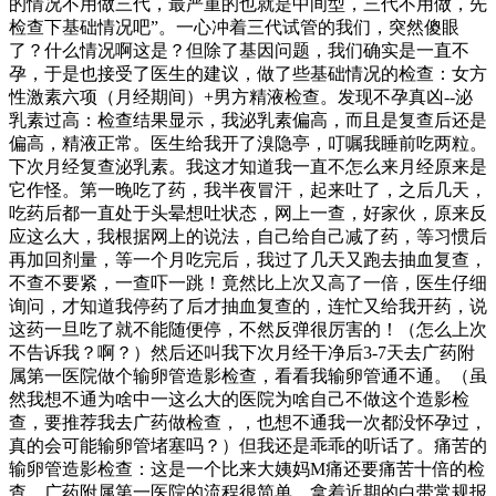
的情况不用做三代，最严重的也就是中间型，三代不用做，先
检查下基础情况吧”。一心冲着三代试管的我们，突然傻眼
了？什么情况啊这是？但除了基因问题，我们确实是一直不
孕，于是也接受了医生的建议，做了些基础情况的检查：女方
性激素六项（月经期间）+男方精液检查。发现不孕真凶--泌
乳素过高：检查结果显示，我泌乳素偏高，而且是复查后还是
偏高，精液正常。医生给我开了溴隐亭，叮嘱我睡前吃两粒。
下次月经复查泌乳素。我这才知道我一直不怎么来月经原来是
它作怪。第一晚吃了药，我半夜冒汗，起来吐了，之后几天，
吃药后都一直处于头晕想吐状态，网上一查，好家伙，原来反
应这么大，我根据网上的说法，自己给自己减了药，等习惯后
再加回剂量，等一个月吃完后，我过了几天又跑去抽血复查，
不查不要紧，一查吓一跳！竟然比上次又高了一倍，医生仔细
询问，才知道我停药了后才抽血复查的，连忙又给我开药，说
这药一旦吃了就不能随便停，不然反弹很厉害的！（怎么上次
不告诉我？啊？）然后还叫我下次月经干净后3-7天去广药附
属第一医院做个输卵管造影检查，看看我输卵管通不通。（虽
然我想不通为啥中一这么大的医院为啥自己不做这个造影检
查，要推荐我去广药做检查，，也想不通我一次都没怀孕过，
真的会可能输卵管堵塞吗？）但我还是乖乖的听话了。痛苦的
输卵管造影检查：这是一个比来大姨妈M痛还要痛苦十倍的检
查，广药附属第一医院的流程很简单，拿着近期的白带常规报