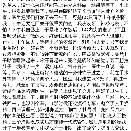
告单来，没什么炎症就能马上在介入科做。结果我等了一个上
午，眼看就要到我了，结果住院部转了个急诊过来做介入检
查，医生把我们打发了去下午了，可是LG只请了上午的假陪
我，下午还要赶回去开很重要的会，我咬咬牙，轻松地说，不
怕！下午我自己上！于是吃了午饭后，LG内疚的走了（而且
当时观察上午做的人，好像也没啥事，我觉得一个人也能对
付）。下午回去，等待手术的依然是一对对的夫妻，只有我是
形单影只的，好在第一个就是我，也没啥顾虑，进去就对了。
过程很紧张，不知道往下面灌的什么，应该是造影液，突然肚
子咕噜噜涨起来，冷汗冒起来，完全是痛经的感觉，甚至想拉
肚子，我啊了一声，紧抓床单，冒汗冒汗，医生一直说，等
等，忍耐下，马上就好！难熬的十分钟终于过去了，我在手术
外等待，大约轮了两个人后，医生叫我进去照X光了。再过一
会儿，就拿到了报告，双侧都是通畅的，左侧盆腔弥散较差，
请结合临床咨询医生。在凳子上休息了会儿，铺好了卫生巾，
我扶着墙就走了，而且当时脑袋不知道犯什么傻，居然一路地
铁回来，也没叫个车。（那时候还没流行专车）抛弃了人工授
精，回归调理+促排+排卵监控：预约了挂号后，把结果兴冲
冲的拿给医生看，医生说了句“输卵管没问题！可以做人工授
精，三个周期没成功后才能转一代试管”，然后刷刷刷的给我
开了一堆检查单，让我找护士排期。出了诊室，我没去交钱，