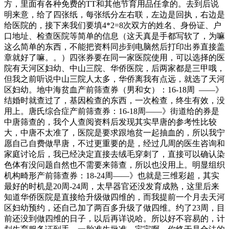
方，里面有各种免费的TT和其他节育用品任拿的。去到后说
明来意，给了四张纸，每张纸分左右联，左边是回执，右边是
给医院的，接下来我们要填4*2=8次双方的姓名、身份证、户
口地址、检查医院等简单的信息（这天真是手都写软了，为嘛
这么简单的东西，不能把资料同步到电脑然后打印出券直接盖
章就好了嘛。。）四张券要在同一家医院使用，可以选择的医
院有天河区妇幼、中山三院、华侨医院，后两家都是三甲哦，
但我之前听说中山三院人太多，华侨离我有点远，就选了天河
区妇幼。地中海贫血产前筛查券（男和女）：16-18周 ——》
结婚时就查过了，基因检查的东西，一次检查，终生有效，没
用上。唐氏综合症产前筛查券：16-18周——》街道给的券是
中唐筛查的，我个人查阅资料后发现其实早唐的参考性比较
大，中唐不太准了，医院是要求跟地贫一起抽血的，所以我宁
愿自己自费做早唐，不过更重要的是，经过几周的医生咨询和
家庭讨论后，我已经决定直接去绒毛穿刺了，直接可以确认染
色体有没问题自然也不需要来筛查，所以也没用上。明显组织
机构畸形产前筛查券：18-24周——》也就是三维彩超，其实
最好的时机是20周-24周，太早器官还没发育成熟，这里后来
知道华侨医院是直接给升级做四维的，而我提前一个月去天河
区妇幼预约，还自己加了两百多升级了做四维。约了23周，目
前还没到做四维的日子，以后再详说哈。所以好不容易的，计