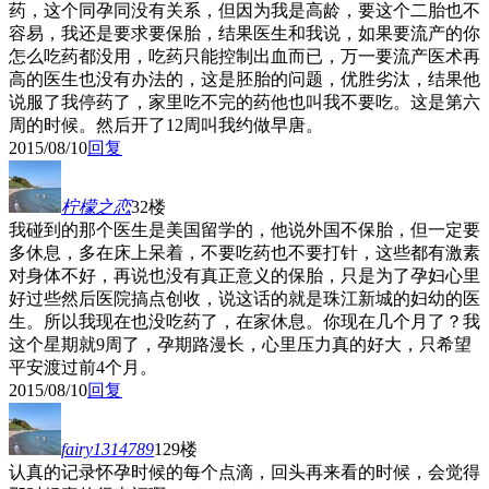
药，这个同孕同没有关系，但因为我是高龄，要这个二胎也不
容易，我还是要求要保胎，结果医生和我说，如果要流产的你
怎么吃药都没用，吃药只能控制出血而已，万一要流产医术再
高的医生也没有办法的，这是胚胎的问题，优胜劣汰，结果他
说服了我停药了，家里吃不完的药他也叫我不要吃。这是第六
周的时候。然后开了12周叫我约做早唐。
2015/08/10
回复
柠檬之恋
32楼
我碰到的那个医生是美国留学的，他说外国不保胎，但一定要
多休息，多在床上呆着，不要吃药也不要打针，这些都有激素
对身体不好，再说也没有真正意义的保胎，只是为了孕妇心里
好过些然后医院搞点创收，说这话的就是珠江新城的妇幼的医
生。所以我现在也没吃药了，在家休息。你现在几个月了？我
这个星期就9周了，孕期路漫长，心里压力真的好大，只希望
平安渡过前4个月。
2015/08/10
回复
fairy1314789
129楼
认真的记录怀孕时候的每个点滴，回头再来看的时候，会觉得