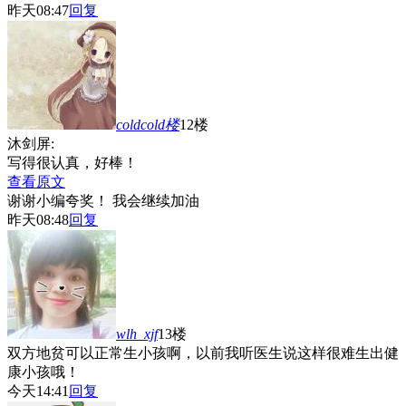
昨天08:47
回复
coldcold
楼
12楼
沐剑屏:
写得很认真，好棒！
查看原文
谢谢小编夸奖！
我会继续加油
昨天08:48
回复
wlh_xjf
13楼
双方地贫可以正常生小孩啊，以前我听医生说这样很难生出健
康小孩哦！
今天14:41
回复