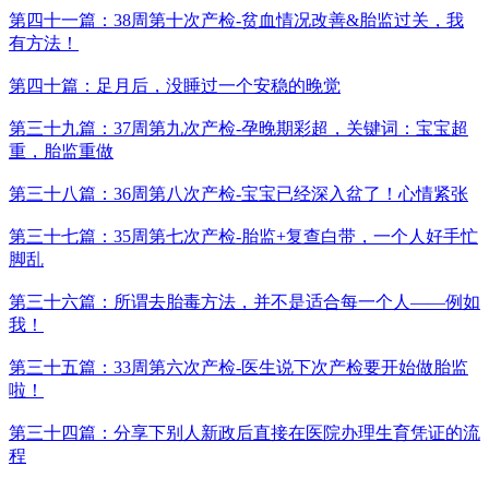
第四十一篇：38周第十次产检-贫血情况改善&胎监过关，我
有方法！
第四十篇：足月后，没睡过一个安稳的晚觉
第三十九篇：37周第九次产检-孕晚期彩超，关键词：宝宝超
重，胎监重做
第三十八篇：36周第八次产检-宝宝已经深入盆了！心情紧张
第三十七篇：35周第七次产检-胎监+复查白带，一个人好手忙
脚乱
第三十六篇：所谓去胎毒方法，并不是适合每一个人——例如
我！
第三十五篇：33周第六次产检-医生说下次产检要开始做胎监
啦！
第三十四篇：分享下别人新政后直接在医院办理生育凭证的流
程