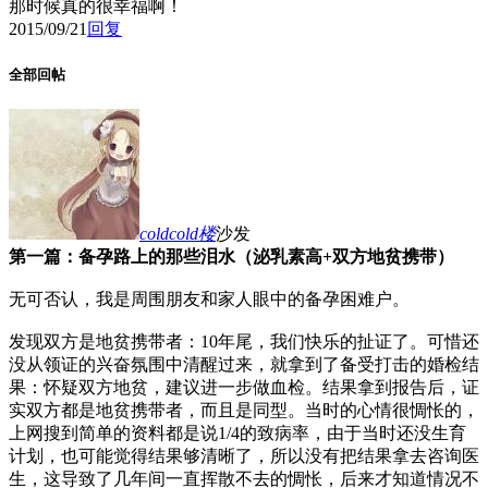
那时候真的很幸福啊！
2015/09/21
回复
全部回帖
coldcold
楼
沙发
第一篇：备孕路上的那些泪水（泌乳素高+双方地贫携带）
无可否认，我是周围朋友和家人眼中的备孕困难户。
发现双方是地贫携带者：10年尾，我们快乐的扯证了。可惜还
没从领证的兴奋氛围中清醒过来，就拿到了备受打击的婚检结
果：怀疑双方地贫，建议进一步做血检。结果拿到报告后，证
实双方都是地贫携带者，而且是同型。当时的心情很惆怅的，
上网搜到简单的资料都是说1/4的致病率，由于当时还没生育
计划，也可能觉得结果够清晰了，所以没有把结果拿去咨询医
生，这导致了几年间一直挥散不去的惆怅，后来才知道情况不