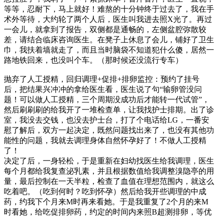
等等，忍耐下，马上就好！难熬的十分钟终于过去了，我在手
术外等待，大约轮了两个人后，医生叫我进去照X光了。再过
一会儿，就拿到了报告，双侧都是通畅的，左侧盆腔弥散较
差，请结合临床咨询医生。在凳子上休息了会儿，铺好了卫生
巾，我扶着墙就走了，而且当时脑袋不知道犯什么傻，居然一
路地铁回来，也没叫个车。（那时候还没流行专车）
抛弃了人工授精，回归调理+促排+排卵监控：预约了挂号
后，把结果兴冲冲的拿给医生看，医生说了句“输卵管没问
题！可以做人工授精，三个周期没成功后才能转一代试管”，
然后刷刷刷的给我开了一堆检查单，让我找护士排期。出了诊
室，我没去交钱，也没去护士台，打了个电话给LG，一番安
慰了解后，双方一起决定，既然问题找出来了，也没有其他功
能性的问题，我就去调理身体自然怀孕好了！不做人工授精
了！
决定了后，一身轻松，于是重新在妇幼找医生给我调理，医生
每个月都给我复查泌乳素，并且根据数值给我调整溴隐亭的用
量，最后控制在一天半粒，检查了血值在理想范围内，就这么
吃着吧。（吃到何时？吃到怀孕）然后给我开些调理的中成
药，约我下个月来M时再来看她。于是我重复了2个月的来M
时看她，给吃促排卵药，约定的时间内来照B超测排卵，等优