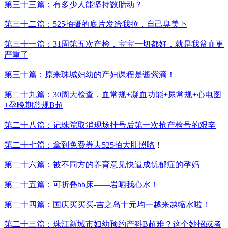
第三十三篇：有多少人能坚持数胎动？
第三十二篇：525拍摄的底片发给我拉，自己臭美下
第三十一篇：31周第五次产检，宝宝一切都好，就是我贫血更
严重了
第三十篇：原来珠城妇幼的产妇课程是酱紫滴！
第二十九篇：30周大检查，血常规+凝血功能+尿常规+心电图
+孕晚期常规B超
第二十八篇：记珠院取消现场挂号后第一次抢产检号的艰辛
第二十七篇：拿到免费券去525拍大肚照咯
！
第二十六篇：被不同方的养育意见快逼成忧郁症的孕妈
第二十五篇：可折叠bb床——岩晒我心水！
第二十四篇：国庆买买买-吉之岛十元均一越来越缩水啦！
第二十三篇：珠江新城市妇幼预约产科B超难？这个妙招或者