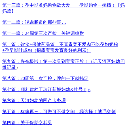
第十三篇：孕中期准妈购物欲大发——孕期购物一摞摞！【妈
妈篇】
第十二篇：说说肠道的那些事儿
第十一篇：24周第三次产检，关键词糖耐
第十篇：饮食+保健药品篇：不喜青菜不爱肉不吃孕妇奶粉
+孕早期吐成狗（揭露宝宝发育良好的利器）
第九篇：兴奋极啦！第一次见到宝宝正脸！（记天河区妇幼四
维记录
）
第八篇：20周第二次产检，嗖的一下就搞定
第七篇：顺利建档于珠江新城妇幼&挂号Tips
第六篇：天河妇幼的围产卡办理
第五篇：犹豫再三，可做可不做之间，我选择了绒毛穿刺
第四篇：关于保胎之我见