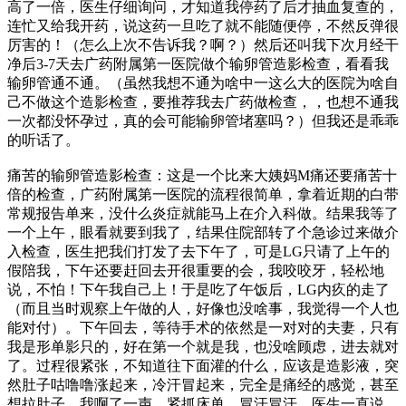
高了一倍，医生仔细询问，才知道我停药了后才抽血复查的，
连忙又给我开药，说这药一旦吃了就不能随便停，不然反弹很
厉害的！（怎么上次不告诉我？啊？）然后还叫我下次月经干
净后3-7天去广药附属第一医院做个输卵管造影检查，看看我
输卵管通不通。（虽然我想不通为啥中一这么大的医院为啥自
己不做这个造影检查，要推荐我去广药做检查，，也想不通我
一次都没怀孕过，真的会可能输卵管堵塞吗？）但我还是乖乖
的听话了。
痛苦的输卵管造影检查：这是一个比来大姨妈M痛还要痛苦十
倍的检查，广药附属第一医院的流程很简单，拿着近期的白带
常规报告单来，没什么炎症就能马上在介入科做。结果我等了
一个上午，眼看就要到我了，结果住院部转了个急诊过来做介
入检查，医生把我们打发了去下午了，可是LG只请了上午的
假陪我，下午还要赶回去开很重要的会，我咬咬牙，轻松地
说，不怕！下午我自己上！于是吃了午饭后，LG内疚的走了
（而且当时观察上午做的人，好像也没啥事，我觉得一个人也
能对付）。下午回去，等待手术的依然是一对对的夫妻，只有
我是形单影只的，好在第一个就是我，也没啥顾虑，进去就对
了。过程很紧张，不知道往下面灌的什么，应该是造影液，突
然肚子咕噜噜涨起来，冷汗冒起来，完全是痛经的感觉，甚至
想拉肚子，我啊了一声，紧抓床单，冒汗冒汗，医生一直说，