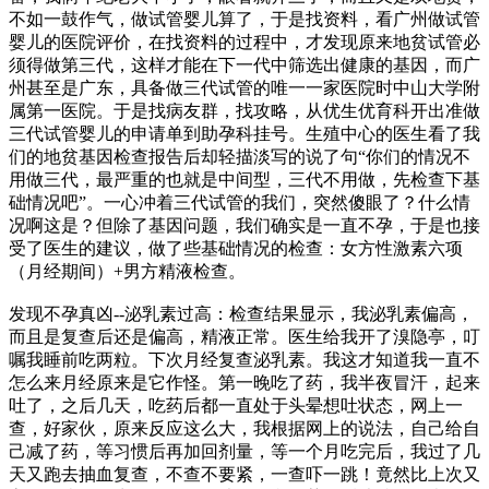
不如一鼓作气，做试管婴儿算了，于是找资料，看广州做试管
婴儿的医院评价，在找资料的过程中，才发现原来地贫试管必
须得做第三代，这样才能在下一代中筛选出健康的基因，而广
州甚至是广东，具备做三代试管的唯一一家医院时中山大学附
属第一医院。于是找病友群，找攻略，从优生优育科开出准做
三代试管婴儿的申请单到助孕科挂号。生殖中心的医生看了我
们的地贫基因检查报告后却轻描淡写的说了句“你们的情况不
用做三代，最严重的也就是中间型，三代不用做，先检查下基
础情况吧”。一心冲着三代试管的我们，突然傻眼了？什么情
况啊这是？但除了基因问题，我们确实是一直不孕，于是也接
受了医生的建议，做了些基础情况的检查：女方性激素六项
（月经期间）+男方精液检查。
发现不孕真凶--泌乳素过高：检查结果显示，我泌乳素偏高，
而且是复查后还是偏高，精液正常。医生给我开了溴隐亭，叮
嘱我睡前吃两粒。下次月经复查泌乳素。我这才知道我一直不
怎么来月经原来是它作怪。第一晚吃了药，我半夜冒汗，起来
吐了，之后几天，吃药后都一直处于头晕想吐状态，网上一
查，好家伙，原来反应这么大，我根据网上的说法，自己给自
己减了药，等习惯后再加回剂量，等一个月吃完后，我过了几
天又跑去抽血复查，不查不要紧，一查吓一跳！竟然比上次又