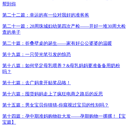
帮到你
第二十二篇：幸运的有一位对我好的准爸爸
第二十一篇：28周珠城妇幼第四次产检——开好一堆30周大检
查的单子
第二十篇：折叠壁桌的诞生——家有好公公婆婆的温暖
第十九篇：一只荧光笔引发的惊恐
第十八篇：如何坚定母乳喂养？&母乳妈妈要准备备用奶粉
吗？
第十七篇：去广妈拿开贴奖品咯！
第十六篇：囤货妈妈走上了疯狂电商之路后的反思
第十五篇：男女宝贝你猜猜-你窥视过宝贝的性别吗？
第十四篇：孕中期准妈购物欲大发——孕期购物一摞摞！【宝
宝篇】