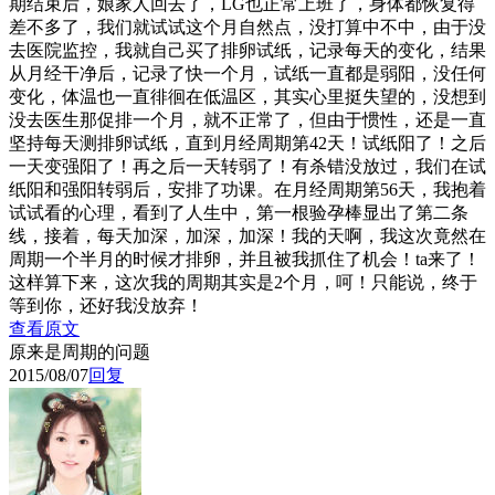
期结束后，娘家人回去了，LG也正常上班了，身体都恢复得
差不多了，我们就试试这个月自然点，没打算中不中，由于没
去医院监控，我就自己买了排卵试纸，记录每天的变化，结果
从月经干净后，记录了快一个月，试纸一直都是弱阳，没任何
变化，体温也一直徘徊在低温区，其实心里挺失望的，没想到
没去医生那促排一个月，就不正常了，但由于惯性，还是一直
坚持每天测排卵试纸，直到月经周期第42天！试纸阳了！之后
一天变强阳了！再之后一天转弱了！有杀错没放过，我们在试
纸阳和强阳转弱后，安排了功课。在月经周期第56天，我抱着
试试看的心理，看到了人生中，第一根验孕棒显出了第二条
线，接着，每天加深，加深，加深！我的天啊，我这次竟然在
周期一个半月的时候才排卵，并且被我抓住了机会！ta来了！
这样算下来，这次我的周期其实是2个月，呵！只能说，终于
等到你，还好我没放弃！
查看原文
原来是周期的问题
2015/08/07
回复