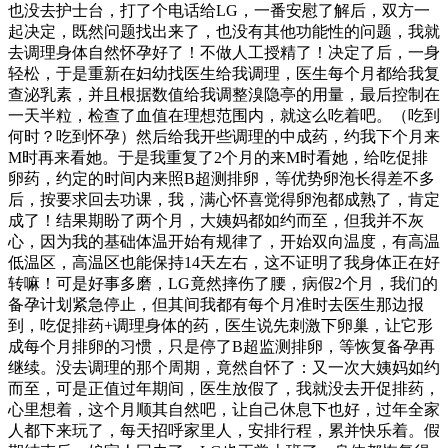
也没去护士台，打了个电话给LG，一番安慰了解后，双方一
起决定，既然问题找出来了，也没有其他功能性的问题，我就
去调理身体自然怀孕好了！不做人工授精了！决定了后，一身
轻松，于是重新在妇幼找医生给我调理，医生每个月都给我复
查泌乳素，并且根据数值给我调整溴隐亭的用量，最后控制在
一天半粒，检查了血值在理想范围内，就这么吃着吧。（吃到
何时？吃到怀孕）然后给我开些调理的中成药，约我下个月来
M时再来看她。于是我重复了2个月的来M时看她，给吃促排
卵药，约定的时间内来照B超测排卵，等优势卵泡长得差不多
后，按要求回去功课，我，满心怀喜觉得卵泡都成熟了，肯定
成了！结果期盼了两个月，大姨妈都如约而至，但我并不灰
心，因为我的基础体温开始有规律了，开始双向温度，有高温
低温区，高温区也能保持14天左右，这不证明了我身体正在好
转嘛！可是好事多磨，LG竟然摔伤了腰，病假2个月，我们的
备孕计划紧急停止，但其间我都有每个月准时去医生那边报
到，吃促排药+调理身体的药，医生说先刺激下卵巢，让它形
成每个月排卵的习惯，只是停了B超监测排卵，等恢复备孕再
继续。没去调理的那个周期，竟然自怀了：又一次大姨妈如约
而至，可是正值过年期间，医生放假了，我就没去开促排药，
心里想着，这个月顺其自然吧，让自己休息下也好，过年全家
人都下来玩了，每天招呼家里人，安排行程，累并快乐着。假