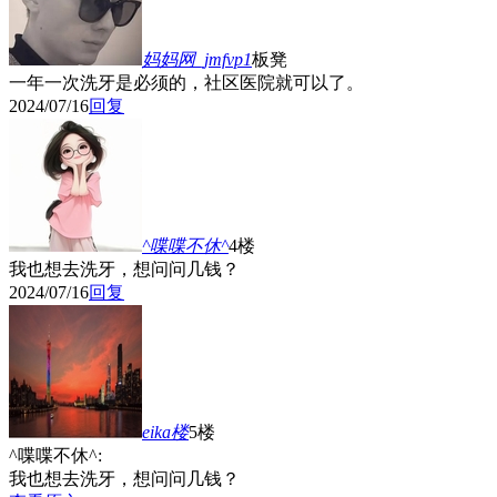
妈妈网_jmfvp1
板凳
一年一次洗牙是必须的，社区医院就可以了。
2024/07/16
回复
^喋喋不休^
4楼
我也想去洗牙，想问问几钱？
2024/07/16
回复
eika
楼
5楼
^喋喋不休^:
我也想去洗牙，想问问几钱？