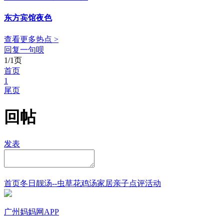
东方宾馆夜色
查看更多热点 >
回复一句呗
1/1页
首页
1
尾页
回帖
发表
首页
冬日靓汤--虫草花鸡汤
家居
亲子点评
活动
广州妈妈网APP