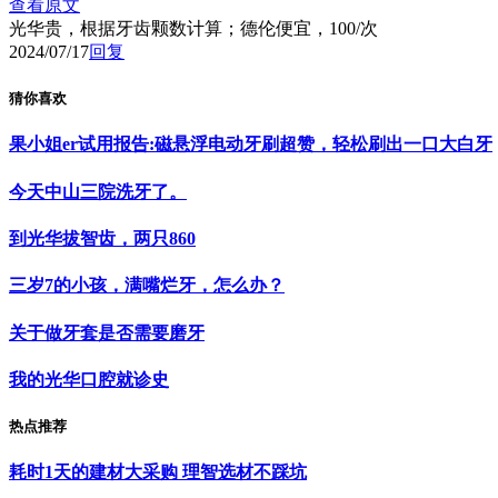
查看原文
光华贵，根据牙齿颗数计算；德伦便宜，100/次
2024/07/17
回复
猜你喜欢
果小姐er试用报告:磁悬浮电动牙刷超赞，轻松刷出一口大白牙
今天中山三院洗牙了。
到光华拔智齿，两只860
三岁7的小孩，满嘴烂牙，怎么办？
关于做牙套是否需要磨牙
我的光华口腔就诊史
热点推荐
耗时1天的建材大采购 理智选材不踩坑