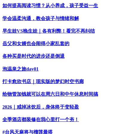
如何提高阅读习惯？从小养成，孩子受益一生
学会温柔沟通，教会孩子与情绪和解
早生娃VS晚生娃｜各有利弊！看完不再纠结
岳父和女婿也会闹得小家乱套的
各种买是时代的进步还是倒退
泡温泉之旅day01
打卡愈欣书店｜现实版的梦幻时空书廊
给物管加钱就可以在周六日和中午休息时间搞
2026｜戒掉冰饮后，身体终于变轻盈
全季酒店都装修在我心里打一个夯！
#台风天麻将与榴莲最搭