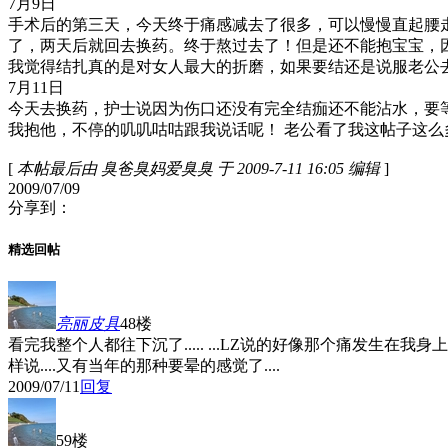
7月9日
手术后的第三天，今天终于痛感减去了很多，可以慢慢直起腰
了，两天后就回去换药。终于熬过去了！但是还不能抱宝宝，
我觉得结扎真的是对女人最大的折磨，如果要结还是说服老公
7月11日
今天去换药，护士说因为伤口还没有完全结痂还不能沾水，要
我抱他，不停的叽叽咕咕跟我说话呢！
老公看了我这帖子这么
[
本帖最后由 臭爸臭妈爱臭臭 于 2009-7-11 16:05 编辑
]
2009/07/09
分享到：
精选回帖
亮丽皮具
48楼
看完我整个人都往下沉了..... ...LZ说的好像那个痛发生在
样说....又有当年的那种要晕的感觉了....
2009/07/11
回复
59楼