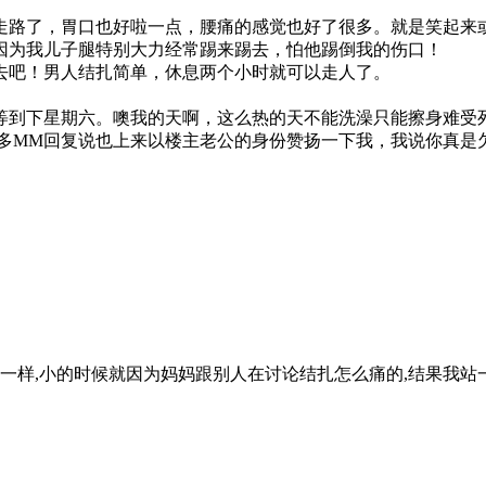
走路了，胃口也好啦一点，腰痛的感觉也好了很多。就是笑起来
因为我儿子腿特别大力经常踢来踢去，怕他踢倒我的伤口！
去吧！男人结扎简单，休息两个小时就可以走人了。
等到下星期六。噢我的天啊，这么热的天不能洗澡只能擦身难受
多MM回复说也上来以楼主老公的身份赞扬一下我，我说你真是
我身上一样,小的时候就因为妈妈跟别人在讨论结扎怎么痛的,结果我站一旁