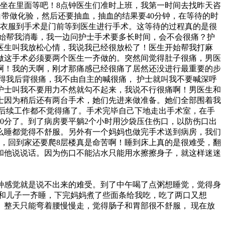
就坐在里面等吧！8点钟医生们准时上班，我第一时间去找昨天咨
带做化验，然后还要抽血，抽血的结果要40分钟，在等待的时
人衣服到手术是门前等到医生进行手术。这等待的过程真的是很
开始帮我消毒，我一边问护士手术要多长时间，会不会很痛？护
，医生叫我放松心情，我说我已经很放松了！医生开始帮我打麻
做这手术必须要两个医生一齐做的。突然间觉得肚子很痛，男医
啊！我的天啊，刚才那痛感已经很痛了居然还没进行最重要的步
得我后背很痛，我不由自主的喊很痛，
护士就叫我不要喊深呼
护士叫我不要用力不然就勾不起来，我说不行很痛啊！男医生和
士因为稍后还有两台手术，她们先进来做准备。她们全部围着我
后续工作都不觉得痛了。手术完毕自己下地走出手术室，在手
0分了。到了病房要平躺2个小时用沙袋压住伤口，以防伤口出
么睡都觉得不舒服。另外有一个妈妈也做完手术送到病房，我们
，回到家还要爬8层楼真是命苦啊！睡到床上真的是很难受，翻
和他说说话。因为伤口不能沾水只能用水擦擦身子，就这样迷迷
种感觉就是说不出来的难受。到了中午喝了点粥想睡觉，觉得身
和儿子一齐睡，下完妈妈煮了些面条给我吃，吃了两口又想
。整天只能弯着腰慢慢走，觉得肠子和胃部很不舒服，
现在放