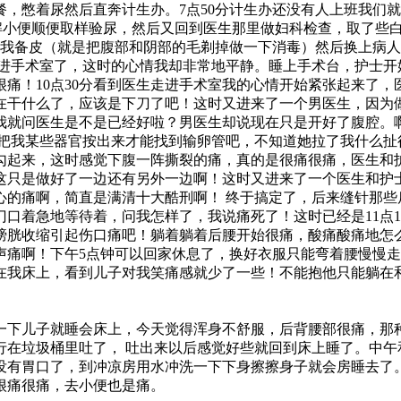
餐，憋着尿然后直奔计生办。7点50分计生办还没有人上班我们
解小便顺便取样验尿，然后又回到医生那里做妇科检查，取了些白
帮我备皮（就是把腹部和阴部的毛剃掉做一下消毒）然后换上病
便就进手术室了，这时的心情我却非常地平静。睡上手术台，护士
痛！10点30分看到医生走进手术室我的心情开始紧张起来了
在干什么了，应该是下刀了吧！这时又进来了一个男医生，因为
我就问医生是不是已经好啦？男医生却说现在只是开好了腹腔。
把我某些器官按出来才能找到输卵管吧，不知道她拉了我什么扯
勾起来，这时感觉下腹一阵撕裂的痛，真的是很痛很痛，医生和
这只是做好了一边还有另外一边啊！这时又进来了一个医生和护
心的痛啊，简直是满清十大酷刑啊！
终于搞定了，后来缝针那些
口着急地等待着，问我怎样了，我说痛死了！这时已经是11点1
膀胱收缩引起伤口痛吧！躺着躺着后腰开始很痛，酸痛酸痛地怎
声痛啊！下午5点钟可以回家休息了，换好衣服只能弯着腰慢慢走
在我床上，看到儿子对我笑痛感就少了一些！不能抱他只能躺在
一下儿子就睡会床上，今天觉得浑身不舒服，后背腰部很痛，那
行在垃圾桶里吐了，
吐出来以后感觉好些就回到床上睡了。中午
没有胃口了，到冲凉房用水冲洗一下下身擦擦身子就会房睡去了
很痛很痛，去小便也是痛。