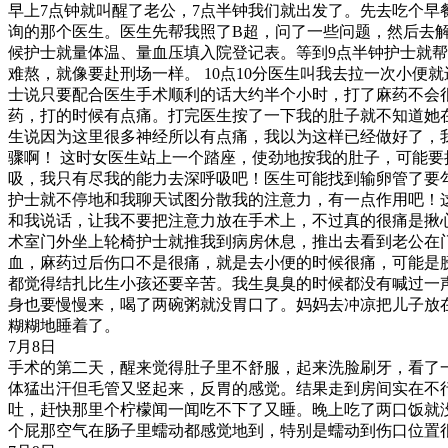
早上7点钟就叫醒了老公，7点半钟我们就出发了。先去吃个早
询的那个医生。医生先帮我照了B超，问了一些问题，然后去
候护士就量体温、量血压填入院登记表。等到9点半钟护士就
难熬，就像要赴刑场一样。
10点10分医生叫我去拉一次小
士说只要配合医生手术顺利的话大约半个小时，打了麻药不会很
药，打的时候有点痛。打完医生按了一下我的肚子就不知道她
生说因为这里很多神经所以有点痛，我以为这样已经做好了，
骤啊！
这时女医生站上一个踏座，使劲地按我的肚子，可能要
吸，我只有尽我的能力去深呼吸吧！医生可能找到输卵管了要
护士就不停地和我聊天试图分散我的注意力，有一点作用吧！
和我说话，让我不要把注意力放在手术上，不过真的很痛是揪
术室门外坐上轮椅护士就推我到病房休息，推出去看到老公在门
血，麻药过后伤口不是很痛，就是去小便的时候很痛，可能是
都觉得结扎比生小孩还要辛苦。我生臭臭的时候都没有喊过一
身也要慢慢来，喝了两碗粥就没胃口了。妈妈去冲凉把儿子放
糊糊地睡着了。
7月8日
手术的第二天，醒来觉得肚子里不舒服，起来洗脸刷牙，看了
体猛出汗但毛管又竖起来，反胃的感觉。结果走到房间实在不
吐，赶快那里个柠檬闻一闻吃不下了又睡。晚上吃了两口饭就
个屁那空气在肠子里蠕动都感觉地到，特别是蠕动到伤口位置