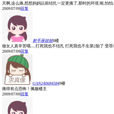
天啊,这么痛,想想妈妈以前结扎一定更痛了,那时的环境.唉,怕怕..
2009/07/09
回复
射手座娃娃
8楼
做女人真辛苦哦.....打死我也不结扎 打死我也不生第2胎了 受罪/.///
2009/07/09
回复
GAN240684584
9楼
痛得有点恐怖！佩服楼主
2009/07/09
回复