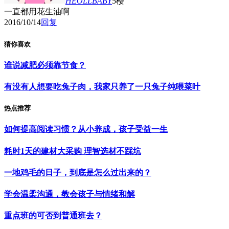
HEOLLBABY
5楼
一直都用花生油啊
2016/10/14
回复
猜你喜欢
谁说减肥必须靠节食？
有没有人想要吃兔子肉，我家只养了一只兔子纯喂菜叶
热点推荐
如何提高阅读习惯？从小养成，孩子受益一生
耗时1天的建材大采购 理智选材不踩坑
一地鸡毛的日子，到底是怎么过出来的？
学会温柔沟通，教会孩子与情绪和解
重点班的可否到普通班去？