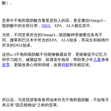
酸）。
坚果中不饱和脂肪酸含量更是惊人的高，更是囊括Omega3—
脂肪酸中的全部分类，
DHA
、EPA、ALA都在其中。
当然，不同坚果所含的Omega3—脂肪酸种类侧重也各有不
同，腰果和巴旦木中所含的EPA、ALA较多，而花生和核桃中
所含的DHA较多。
这些ω-3不饱和脂肪酸不但能够畅通血管，更能够提升记忆力
和学习能力，健脑益智，延缓老年痴呆，帮助青少年
儿童
身体
发育
，更能改善心情和情绪，改善
抑郁
和失眠症状。
所以说，与其指望着靠食用油来补充不饱和脂肪酸，不如每天
来点有“固态植物油”之称的坚果。