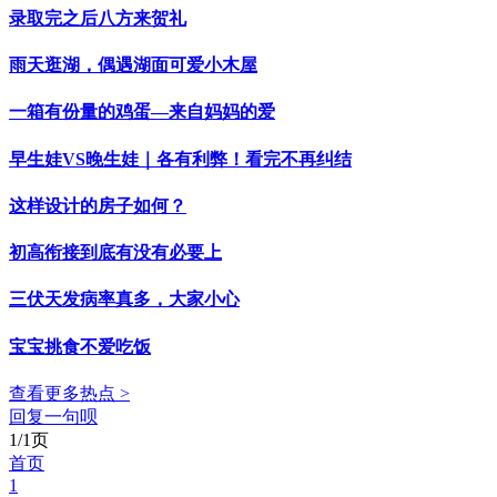
录取完之后八方来贺礼
雨天逛湖，偶遇湖面可爱小木屋
一箱有份量的鸡蛋—来自妈妈的爱
早生娃VS晚生娃｜各有利弊！看完不再纠结
这样设计的房子如何？
初高衔接到底有没有必要上
三伏天发病率真多，大家小心
宝宝挑食不爱吃饭
查看更多热点 >
回复一句呗
1/1页
首页
1