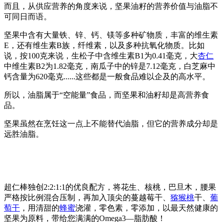
而且，从供应营养的角度来说，坚果油籽的营养价值与油脂不
可同日而语。
坚果中含有大量铁、锌、钙、镁等多种矿物质，丰富的维生素
E，还有维生素B族，纤维素，以及多种抗氧化物质。比如
说，按100克来说，生松子中含维生素B1为0.41毫克，大
杏仁
中维生素B2为1.82毫克，南瓜子中的锌是7.12毫克，白芝麻中
钙含量为620毫克......这些都是一般食品难以企及的高水平。
所以，油脂属于“空能量”食品，而坚果和油籽却是高营养食
品。
坚果虽然在烹饪这一点上不能替代油脂，但它的营养成分却是
远胜油脂。
超仁棒
独创2:2:1:1的优良配方，将花生、核桃，巴旦木，腰果
严格按比例混合压制，再加入顶尖的蔓越莓干、
猕猴桃
干、
葡
萄干
，用清甜的
蜂蜜
浇灌，零色素，零添加，以最天然健康的
坚果为原料，带给您满满的Omega3—脂肪酸！