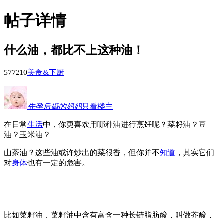
帖子详情
什么油，都比不上这种油！
5772
10
美食&下厨
先孕后婚的妈妈
只看楼主
在日常
生活
中，你更喜欢用哪种油进行烹饪呢？菜籽油？豆
油？玉米油？
山茶油？这些油或许炒出的菜很香，但你并不
知道
，其实它们
对
身体
也有一定的危害。
比如菜籽油，菜籽油中含有富含一种长链脂肪酸，叫做芥酸，