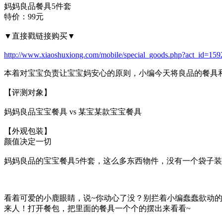
妈妈良品餐具5件套
特价：99元
▼直接戳链接购买▼
http://www.xiaoshuxiong.com/mobile/special_goods.php?act_id=15
本着对宝宝负责让宝宝妈安心的原则，小编今天将良品的餐具
【评测对象】
妈妈良品宝宝餐具 vs 某宝某款宝宝餐具
【外观包装】
颜值决定一切
妈妈良品的宝宝餐具5件套，这么多东西物件，没有一个袋子
看着可爱的小鹿眼睛，说~你动心了没？别拦着小编蠢蠢欲动的手了/
来人！打开餐包，把里面的餐具一个个的摆出来看看~