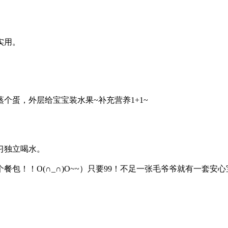
实用。
个蛋，外层给宝宝装水果~补充营养1+1~
习独立喝水。
包！！O(∩_∩)O~~）只要99！不足一张毛爷爷就有一套安