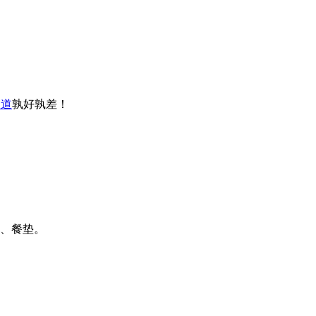
知道
孰好孰差！
壶、餐垫。