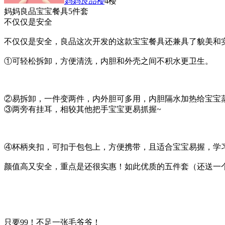
妈妈良品
楼
4楼
妈妈良品宝宝餐具5件套
不仅仅是安全
不仅仅是安全，良品这次开发的这款宝宝餐具还兼具了貌美和
①可轻松拆卸，方便清洗，内胆和外壳之间不积水更卫生。
②易拆卸，一件变两件，内外胆可多用，内胆隔水加热给宝宝蒸
③两旁有挂耳，相较其他把手宝宝更易抓握~
④杯柄夹扣，可扣于包包上，方便携带，且适合宝宝易握，学
颜值高又安全，重点是还很实惠！如此优质的五件套（还送一个餐
只要99！不足一张毛爷爷！