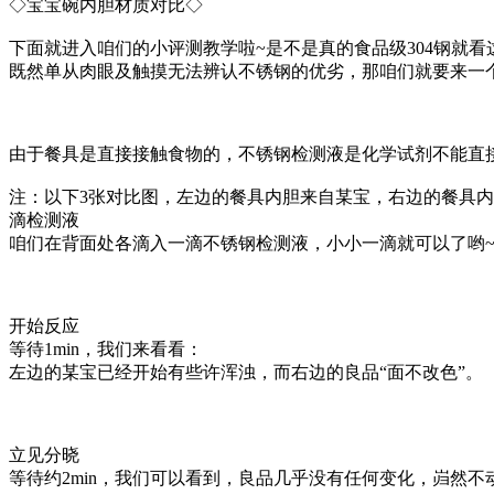
◇宝宝碗内胆材质对比◇
下面就进入咱们的小评测教学啦~是不是真的食品级304钢就看
既然单从肉眼及触摸无法辨认不锈钢的优劣，那咱们就要来一个
由于餐具是直接接触食物的，不锈钢检测液是化学试剂不能直
注：以下3张对比图，左边的餐具内胆来自某宝，右边的餐具
滴检测液
咱们在背面处各滴入一滴不锈钢检测液，小小一滴就可以了哟
开始反应
等待1min，我们来看看：
左边的某宝已经开始有些许浑浊，而右边的良品“面不改色”。
立见分晓
等待约2min，我们可以看到，良品几乎没有任何变化，岿然不