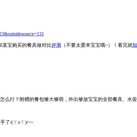
923&outsidesource=131
和某宝购买的餐具做对比
评测
（不要太爱本宝宝哦~）！看完就
装怎么行？附赠的餐包够大够萌，外出够放宝宝的全部餐具、水
(ㄒoㄒ)/~~