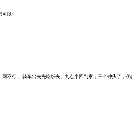
都可以~
网不行， 骑车出去先吃饭去。九点半回到家，三个钟头了，仍然 