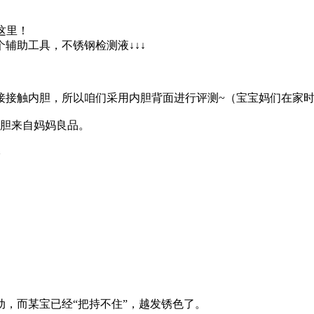
这里！
辅助工具，不锈钢检测液↓↓↓
接接触内胆，所以咱们采用内胆背面进行评测~（宝宝妈们在家时
内胆来自妈妈良品。
~
动，而某宝已经“把持不住”，越发锈色了。