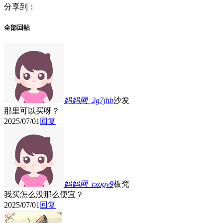
分享到：
全部回帖
妈妈网_2g7jhb
沙发
那里可以买呀？
2025/07/01
回复
妈妈网_rxogv9
板凳
我买怎么没那么便宜？
2025/07/01
回复