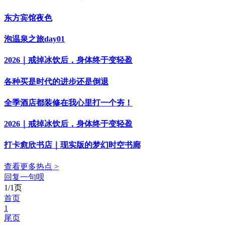
东方宾馆夜色
泡温泉之旅day01
2026｜戒掉冰饮后，身体终于变轻盈
各种买是时代的进步还是倒退
全季酒店都装修在我心里打一个夯！
2026｜戒掉冰饮后，身体终于变轻盈
打卡愈欣书店｜现实版的梦幻时空书廊
查看更多热点 >
回复一句呗
1/1页
首页
1
尾页