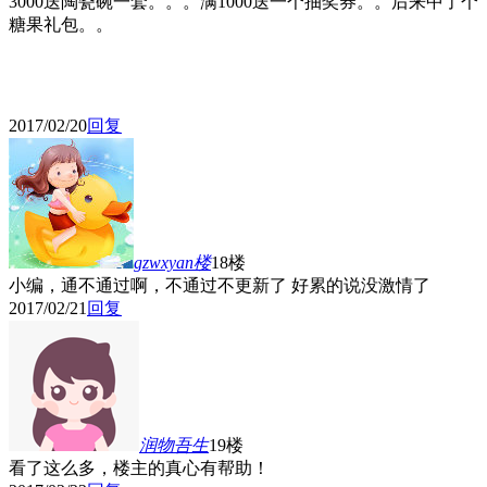
3000送陶瓷碗一套。。。满1000送一个抽奖券。。后来中了个
糖果礼包。。
2017/02/20
回复
gzwxyan
楼
18楼
小编，通不通过啊，不通过不更新了 好累的说
没激情了
2017/02/21
回复
润物吾生
19楼
看了这么多，楼主的真心有帮助！