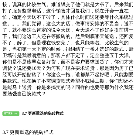
接，说真的比较生气。难道钱交了他们就是大爷了。后来我们
打了服务监督电话，这个销售才回复我们，说在开会一直在
忙，确定今天送不了砖了，具体什么时间送还要等什么系统过
数。。。我们觉得，这么大的店，做事情安排的不妥当，送不
了，就不要这么肯定的说今天送，今天送不了你好歹提前讲一
下，我们这边工人还在等搬砖的。然后到底哪天能送，还回复
不了，醉了。但是现在钱交完了。也只能等啦。比较生气的
是，当初第一天下定的时候，很纠结了一番才选好的款式，厨
卫墙砖是我最满意的，那客户都下定了，定金整整五千大洋。
你们是不是该早点备好货，而不是客户要求送货了，你们才来
调货？说还要10天？为何客户现在要求送货，那是因为房子已
经可以开始贴砖了！你这么一拖，谁都禁不起好吧，只能割爱
换款式。现在换了不需调货款式希望不耽误工期，你们却还不
是能马上送货，你是来搞笑的吗？同样的也要等那为什么我还
要勉强自己换款式？
3.7 更新重选的瓷砖样式
泥工油漆（6）
3.7 更新重选的瓷砖样式