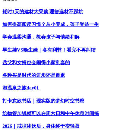
耗时1天的建材大采购 理智选材不踩坑
如何提高阅读习惯？从小养成，孩子受益一生
学会温柔沟通，教会孩子与情绪和解
早生娃VS晚生娃｜各有利弊！看完不再纠结
岳父和女婿也会闹得小家乱套的
各种买是时代的进步还是倒退
泡温泉之旅day01
打卡愈欣书店｜现实版的梦幻时空书廊
给物管加钱就可以在周六日和中午休息时间搞
2026｜戒掉冰饮后，身体终于变轻盈