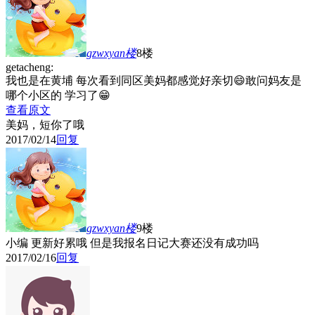
gzwxyan
楼
8楼
getacheng:
我也是在黄埔 每次看到同区美妈都感觉好亲切😄敢问妈友是
哪个小区的 学习了😁
查看原文
美妈，短你了哦
2017/02/14
回复
gzwxyan
楼
9楼
小编 更新好累哦 但是我报名日记大赛还没有成功吗
2017/02/16
回复