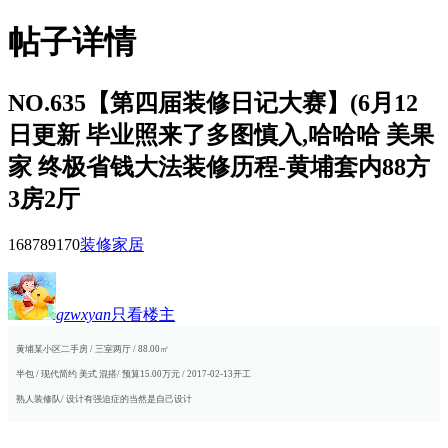
帖子详情
NO.635【第四届装修日记大赛】(6月12
日更新 毕业照来了多图慎入,哈哈哈 美果
家 终极省钱大法装修历程-黄埔套内88方
3房2厅
168789
170
装修家居
gzwxyan
只看楼主
黄埔某小区二手房 / 三室两厅 / 88.00㎡
半包 / 现代简约 美式 混搭/ 预算15.00万元 / 2017-02-13开工
熟人装修队/ 设计有强迫症的当然是自己设计