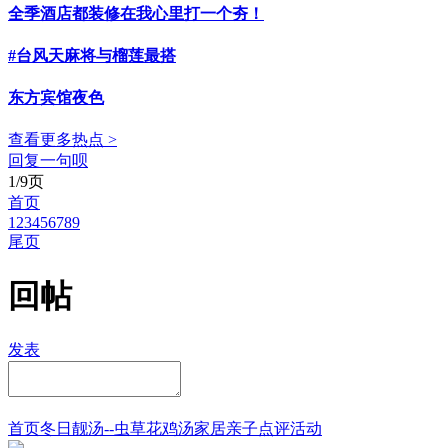
全季酒店都装修在我心里打一个夯！
#台风天麻将与榴莲最搭
东方宾馆夜色
查看更多热点 >
回复一句呗
1/9页
首页
1
2
3
4
5
6
7
8
9
尾页
回帖
发表
首页
冬日靓汤--虫草花鸡汤
家居
亲子点评
活动