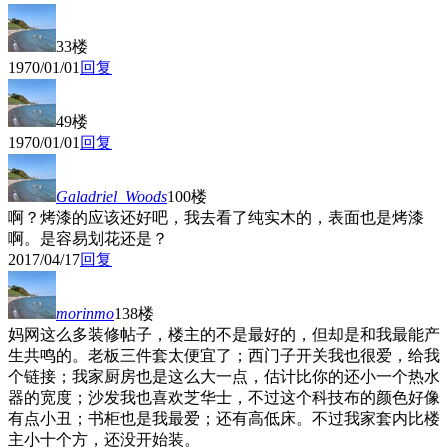
33楼
1970/01/01
回复
49楼
1970/01/01
回复
Galadriel_Woods
100楼
啊？烤漆的应该还好吧，我去看了纯实木的，表面也是烤漆
啊。是容易划花还是？
2017/04/17
回复
morinmo
138楼
妈网这么多装修帖子，楼主的不是最好的，但却是和我最能产
生共鸣的。老板三件套太便宜了；西门子开关我也很爱，给我
个链接；我家厨房也是这么大一点，估计比你的还小一个热水
器的宽度；沙发我也喜欢芝华士，不过这个科技布的颜色好像
有点小丑；书柜也是我最爱；还有高低床。不过我家套内比楼
主小十个方，还没开始装。