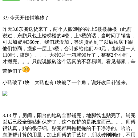
3.9 今天开始铺地砖了
昨天3.8东鹏送货来了，两个人搬2吨的砖上5楼楼梯楼（此前
说过，东鹏只包上楼梯楼的4楼，上5楼的话，当时问了销售，
可以加费用360元。我们就没加，等送货的到了以后私底下跟
他们协商，搬多一层上5楼，合计多给他们220元，也就是一人
110吧，搞定）。。。大砖3片一箱就90斤了，整整2个小时，
才搬完。。。只能说搬砖这个活真的不容易啊。看见都累，辛
苦他们了
小砖破了1块，大砖也有1块崩了一个角，说好改日补送来。
3.13 厅，房间，阳台的地砖全部铺完，地脚线也贴完了。铺完
以后已经全部贴起保护了，这个保护的是纸皮而已。。。师傅
很认真，贴的很仔细。贴完都用拖把拖的干干净净的。哈哈。
东鹏帮计算的用量，加上师傅的手艺好，所以砖刚刚好，不用