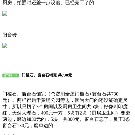
厨房，拍照时还差一点没贴。已经完工了的
阳台砖
门槛石、窗台石铺完 共730元
泥工油漆（9）
门槛石、窗台石铺完（总费用全屋门槛石+窗台石共730
元）。两样都购于黄埔公园旁边，因为大门的还没能确定尺
寸，所以只切了3个房间以及厨房卫生间共5块，好像叫印度
红，天然大理石，400元一方，5块有2块（厨房卫生间）要磨
两边，磨边加30元的，5块一共300元。窗台石忘了，反正3条
窗台石130元，磨单边的