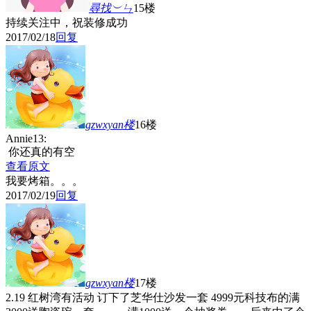
尋找︶ㄣ
15楼
持续关注中，祝装修成功
2017/02/18
回复
gzwxyan
楼
16楼
Annie13:
你还真的有空
查看原文
我要烤箱。。。
2017/02/19
回复
gzwxyan
楼
17楼
2.19 红树湾有活动 订下了芝华仕沙发一套 4999元科技布的满