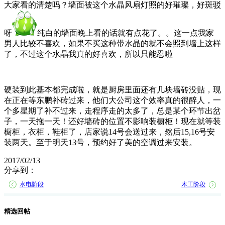
大家看的清楚吗？墙面被这个水晶风扇灯照的好璀璨，好斑驳
呀
纯白的墙面晚上看的话就有点花了。。这一点我家
男人比较不喜欢，如果不买这种带水晶的就不会照到墙上这样
了，不过这个水晶我真的好喜欢，所以只能忍啦
硬装到此基本都完成啦，就是厨房里面还有几块墙砖没贴，现
在正在等东鹏补砖过来，他们大公司这个效率真的很醉人，一
个多星期了补不过来，走程序走的太多了，总是某个环节出岔
子，一天拖一天！还好墙砖的位置不影响装橱柜！现在就等装
橱柜，衣柜，鞋柜了，店家说14号会送过来，然后15,16号安
装两天。至于明天13号，预约好了美的空调过来安装。
2017/02/13
分享到：
水电阶段
木工阶段
精选回帖