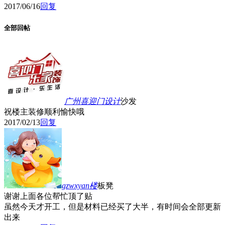
2017/06/16
回复
全部回帖
广州喜迎门设计
沙发
祝楼主装修顺利愉快哦
2017/02/13
回复
gzwxyan
楼
板凳
谢谢上面各位帮忙顶了贴
虽然今天才开工，但是材料已经买了大半，有时间会全部更新
出来