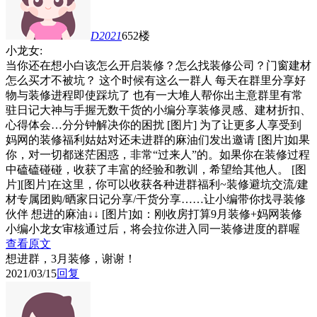
D2021
652楼
小龙女:
当你还在想小白该怎么开启装修？怎么找装修公司？门窗建材
怎么买才不被坑？ 这个时候有这么一群人 每天在群里分享好
物与装修进程即使踩坑了 也有一大堆人帮你出主意群里有常
驻日记大神与手握无数干货的小编分享装修灵感、建材折扣、
心得体会…分分钟解决你的困扰 [图片] 为了让更多人享受到
妈网的装修福利姑姑对还未进群的麻油们发出邀请 [图片]如果
你，对一切都迷茫困惑，非常“过来人”的。如果你在装修过程
中磕磕碰碰，收获了丰富的经验和教训，希望给其他人。 [图
片][图片]在这里，你可以收获各种进群福利~装修避坑交流/建
材专属团购/晒家日记分享/干货分享……让小编带你找寻装修
伙伴 想进的麻油↓↓ [图片]如：刚收房打算9月装修+妈网装修
小编小龙女审核通过后，将会拉你进入同一装修进度的群喔
查看原文
想进群，3月装修，谢谢！
2021/03/15
回复