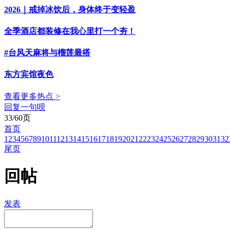
2026｜戒掉冰饮后，身体终于变轻盈
全季酒店都装修在我心里打一个夯！
#台风天麻将与榴莲最搭
东方宾馆夜色
查看更多热点 >
回复一句呗
33/60页
首页
1
2
3
4
5
6
7
8
9
10
11
12
13
14
15
16
17
18
19
20
21
22
23
24
25
26
27
28
29
30
31
32
尾页
回帖
发表