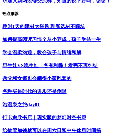
求加入妈网装修交流群，知道的说下好吗，谢谢！
热点推荐
耗时1天的建材大采购 理智选材不踩坑
如何提高阅读习惯？从小养成，孩子受益一生
学会温柔沟通，教会孩子与情绪和解
早生娃VS晚生娃｜各有利弊！看完不再纠结
岳父和女婿也会闹得小家乱套的
各种买是时代的进步还是倒退
泡温泉之旅day01
打卡愈欣书店｜现实版的梦幻时空书廊
给物管加钱就可以在周六日和中午休息时间搞