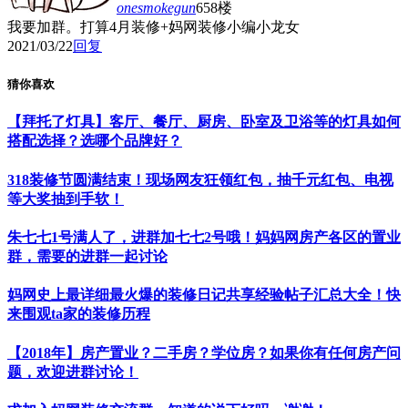
onesmokegun
658楼
我要加群。打算4月装修+妈网装修小编小龙女
2021/03/22
回复
猜你喜欢
【拜托了灯具】客厅、餐厅、厨房、卧室及卫浴等的灯具如何
搭配选择？选哪个品牌好？
318装修节圆满结束！现场网友狂领红包，抽千元红包、电视
等大奖抽到手软！
朱七七1号满人了，进群加七七2号哦！妈妈网房产各区的置业
群，需要的进群一起讨论
妈网史上最详细最火爆的装修日记共享经验帖子汇总大全！快
来围观ta家的装修历程
【2018年】房产置业？二手房？学位房？如果你有任何房产问
题，欢迎进群讨论！