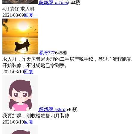
妈妈网_m1tmu
644楼
4月装修 求入群
2021/03/09
回复
看海777
645楼
求入群，昨天房管局办理的二手房产税手续，等过户流程跑完
开始装修，不过钥匙已拿到手。
2021/03/10
回复
妈妈网_ys8ra
646楼
我要加群，刚收楼准备四月装修
2021/03/10
回复