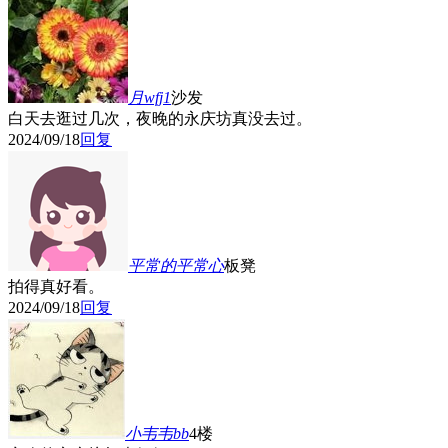
月wfj1
沙发
白天去逛过几次，夜晚的永庆坊真没去过。
2024/09/18
回复
平常的平常心
板凳
拍得真好看。
2024/09/18
回复
小韦韦bb
4楼