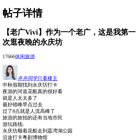
帖子详情
【老广Vivi】作为一个老广，这是我第一
次逛夜晚的永庆坊
1766
6
休闲旅游
卉卉同学
只看楼主
中秋假期找到永庆坊打卡
夜游的河道花船真的很好看
就是人太太多了
最好错峰早点过去
过了8点就是人流高峰了
旅游的旅拍的还有当地市民
游玩路线:
永庆坊顺着花船走到荔湾湖公园
沿途打卡粤剧博物馆