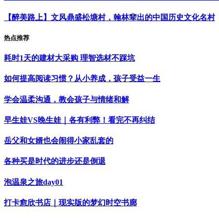
【醉美路上】文风鼎盛松塘村，翰林辈出的中国历史文化名村
热点推荐
耗时1天的建材大采购 理智选材不踩坑
如何提高阅读习惯？从小养成，孩子受益一生
学会温柔沟通，教会孩子与情绪和解
早生娃VS晚生娃｜各有利弊！看完不再纠结
岳父和女婿也会闹得小家乱套的
各种买是时代的进步还是倒退
泡温泉之旅day01
打卡愈欣书店｜现实版的梦幻时空书廊