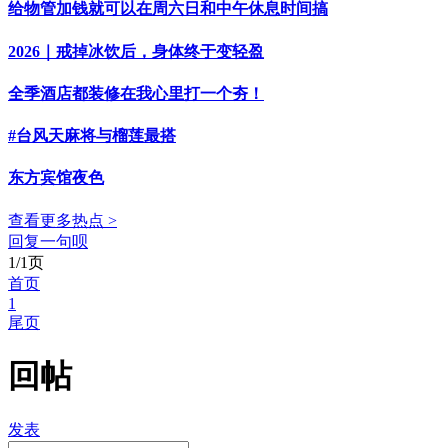
给物管加钱就可以在周六日和中午休息时间搞
2026｜戒掉冰饮后，身体终于变轻盈
全季酒店都装修在我心里打一个夯！
#台风天麻将与榴莲最搭
东方宾馆夜色
查看更多热点 >
回复一句呗
1/1页
首页
1
尾页
回帖
发表