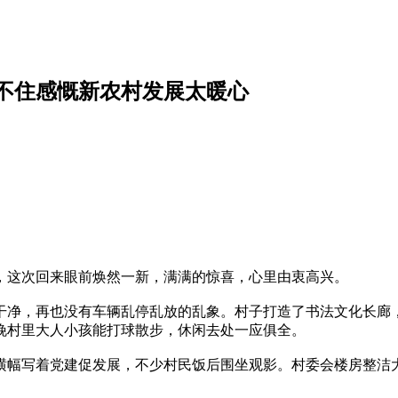
不住感慨新农村发展太暖心
，这次回来眼前焕然一新，满满的惊喜，心里由衷高兴。
干净，再也没有车辆乱停乱放的乱象。村子打造了书法文化长廊
晚村里大人小孩能打球散步，休闲去处一应俱全。
横幅写着党建促发展，不少村民饭后围坐观影。村委会楼房整洁