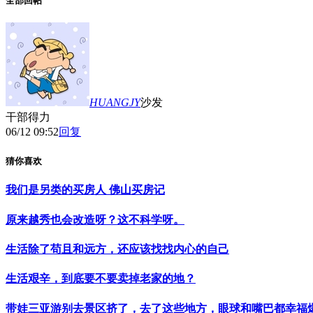
全部回帖
HUANGJY
沙发
干部得力
06/12 09:52
回复
猜你喜欢
我们是另类的买房人 佛山买房记
原来越秀也会改造呀？这不科学呀。
生活除了苟且和远方，还应该找找内心的自己
生活艰辛，到底要不要卖掉老家的地？
带娃三亚游别去景区挤了，去了这些地方，眼球和嘴巴都幸福