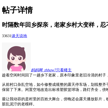
帖子详情
时隔数年回乡探亲，老家乡村大变样，忍
3363
1
谈天说地
妈妈网_zhhqw7
只看楼主
趁着空闲时间回了一趟乡下老家，原本印象里老旧冷清的村子
从前村口杂乱空地，如今修整成规整的露天停车场，划线整齐
保留了下来。闲置空地改造出标准塑胶篮球场，路灯齐全，傍
最让我动容的是村里的百姓大舞台，傍晚还会露天播放影片，
脏乱泥泞的老模样。