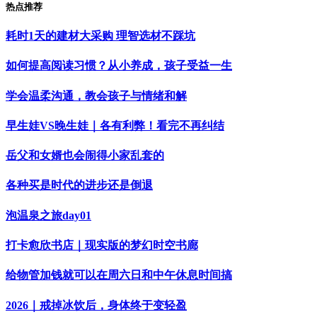
热点推荐
耗时1天的建材大采购 理智选材不踩坑
如何提高阅读习惯？从小养成，孩子受益一生
学会温柔沟通，教会孩子与情绪和解
早生娃VS晚生娃｜各有利弊！看完不再纠结
岳父和女婿也会闹得小家乱套的
各种买是时代的进步还是倒退
泡温泉之旅day01
打卡愈欣书店｜现实版的梦幻时空书廊
给物管加钱就可以在周六日和中午休息时间搞
2026｜戒掉冰饮后，身体终于变轻盈