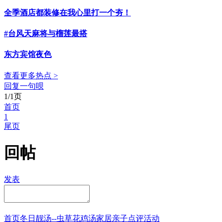
全季酒店都装修在我心里打一个夯！
#台风天麻将与榴莲最搭
东方宾馆夜色
查看更多热点 >
回复一句呗
1/1页
首页
1
尾页
回帖
发表
首页
冬日靓汤--虫草花鸡汤
家居
亲子点评
活动