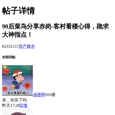
帖子详情
90后菜鸟分享赤岗-客村看楼心得，跪求
大神指点！
82352
137
房产楼市
全部回帖
画图狗
101楼
亲，你买了吗
昨天17:28
回复