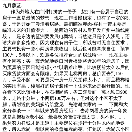
九月蓼蓝:
作为外地人在广州打拼的一份子，想拥有一套属于自己的
房子一直是最初的梦想。现在工作慢慢稳定，也有了一定的积
蓄，于是开始了漫漫看房路。最初瞄准赤岗-客村一带主要是
瞄准未来的升值潜力，一是西边的客村以后开发广州中轴线南
段，二是东边的琶洲要发展电商城，当然这只是个人浅见，还
请大家多多指教。因为现在有房子住，所以暂时无自住要求，
主要想投资一套小两房拿来收租，以后也可能拿来自住。预算
130万，5楼以下，欢迎各位推荐合适的房源哈~~ 现在主要
有个困惑：买一套赤岗地铁口附近楼龄将近20年的老房子，因
为预算的原因只能考虑小**以后难出手，比较楼龄太久以后的
买家贷款方面会有顾虑。如果买电梯两房，总价要去到150
万，承受不起，可要是买一房一厅又觉得太小了。而且楼梯楼
的实用率高，楼层好的房子装修一下住起来还是很舒服的。现
在看下来比较相中，在石榴岗路，省二院后面，离地铁口900
米，走路十分钟，小两房100万左右，但对这个小区不太了
解，请附近的美妈多给给意见，先谢谢大家哈~~ 下面和大
家分享谈一下半年以来的看房经历： 去赤岗看房的第一印象
就是高架桥&老小区，最喜欢的佳信花园太贵，买不起。。。
果然努力挣钱才是王道！主要定位在步行十分钟以内的地铁
盘，所以赤岗一街以南的楼盘如赤岗苑、汇龙居、赤岗东小区