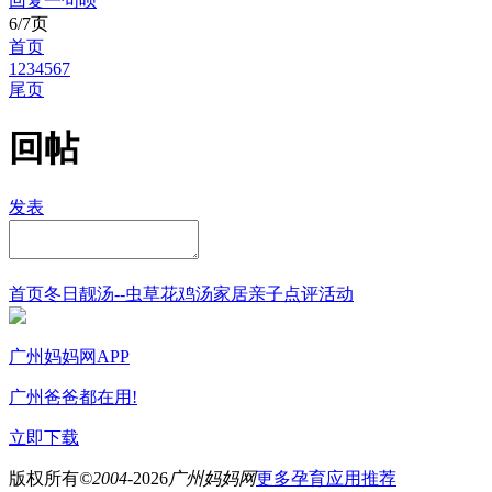
回复一句呗
6/7页
首页
1
2
3
4
5
6
7
尾页
回帖
发表
首页
冬日靓汤--虫草花鸡汤
家居
亲子点评
活动
广州妈妈网APP
广州爸爸都在用!
立即下载
版权所有
©2004-
2026
广州妈妈网
更多孕育应用推荐