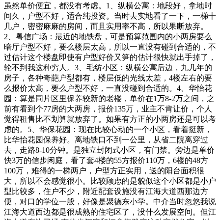
虽然单价便宜，都没有考虑。1、纵横公寓：地段好，拿地时
间久，户型不好，适合纯投资。当时去实地看了一下，一梯十
几户，密密麻麻的房间，而且实用率不高，所以果断放弃。
2、粤信广场：最近的地铁盘，可是预算范围内的小两房要么
暗厅户型不好，要么楼层太高，所以一直没有碰到合适的，不
过估计这个楼盘即使有户型好价又笋的估计很快就出手掉了，
轮不到我这种穷人。
3、毛纺小区：纵横公寓后边，九几年的
房子，各种奇葩户型都有，楼层低的光线太差，4楼左右的要
么报价太高，要么户型不好，一直没碰到合适的。4、华怡花
园：算是同片区里保养较新的老楼，单价在1万8-2万之间，之
前有看到个77房的大两房，报价135万，业主不肯让价，个人
觉得租售比不划算就放弃了。如果有方正的小两房还是可以考
虑的。5、华保花园：现在比较心动的一个小区，看着挺新，
比华怡花园保养好。离地铁口不到一公里，从省二院离穿过
去，走路8-10分钟。是独立封闭式小区，有门禁。旁边是单价
快3万的信步闲庭，看了套4楼的55方报价110万，6楼的48方
100万，难得的一梯两户，户型方正实用，送的阳台面积很
大，所以不会感觉很小。比较顾虑的是貌似这个小区都是小户
型比较多，住户不少，附近配套设施没有江海大道西那边方
便，对口的学位一般，好像是聚德东小学。中介当时忽悠我说
江海大道西边都是很成熟的住宅区了，没什么发展空间。但江