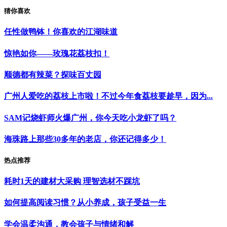
猜你喜欢
任性做鸭钵！你喜欢的江湖味道
惊艳如你——玫瑰花荔枝扣！
顺德都有辣菜？探味百丈园
广州人爱吃的荔枝上市啦！不过今年食荔枝要趁早，因为...
SAM记烧虾师火爆广州，你今天吃小龙虾了吗？
海珠路上那些30多年的老店，你还记得多少！
热点推荐
耗时1天的建材大采购 理智选材不踩坑
如何提高阅读习惯？从小养成，孩子受益一生
学会温柔沟通，教会孩子与情绪和解