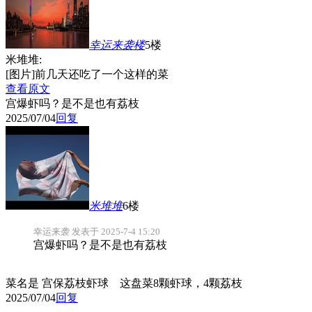
幸运来袭
楼
5楼
米堆堆:
[图片]前几天还吃了一个这样的菜
查看原文
宫爆虾吗？是不是也有荔枝
2025/07/04
回复
米堆堆
6楼
幸运来袭 发表于 2025-7-4 15:20
宫爆虾吗？是不是也有荔枝
菜名是 宫保荔枝虾球 这盘菜8颗虾球，4颗荔枝
2025/07/04
回复