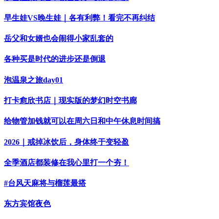
早生娃VS晚生娃｜各有利弊！看完不再纠结
岳父和女婿也会闹得小家乱套的
各种买是时代的进步还是倒退
泡温泉之旅day01
打卡愈欣书店｜现实版的梦幻时空书廊
给物管加钱就可以在周六日和中午休息时间搞
2026｜戒掉冰饮后，身体终于变轻盈
全季酒店都装修在我心里打一个夯！
#台风天麻将与榴莲最搭
东方宾馆夜色