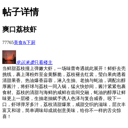
帖子详情
爽口荔枝虾
7776
5
美食&下厨
幸运来袭
只看楼主
当鲜甜荔枝撞上弹嫩大虾，一场味蕾奇遇就此展开！鲜虾去壳
挑线，裹上薄粉炸至金黄酥脆，荔枝褪去红裳，莹白果肉透着
清甜果香。热油爆香蒜蓉，淋入生抽、老抽与蚝油，调配出醇
厚酱汁，将虾球与荔枝一同入锅，猛火快炒间，酱汁紧紧包裹
食材。荔枝的清甜与海鲜的咸鲜在齿间交融，蚝油的醇厚让鲜
味更上一层楼，生抽老抽赋予诱人色泽与复合咸香。咬下一
口，虾球弹牙多汁，荔枝清甜爆浆，咸甜交织的滋味，层次丰
富又和谐，简单调味却成就创意美味，给你不一样的舌尖惊
喜！