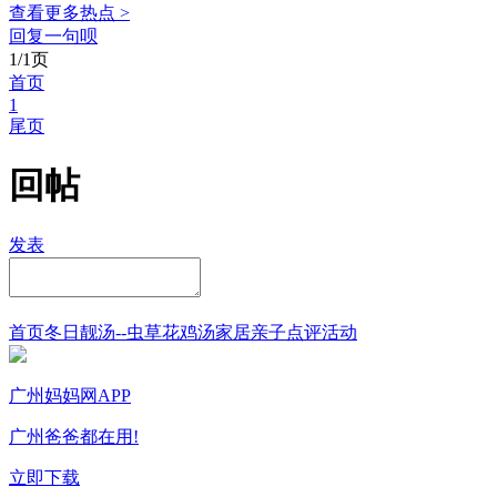
查看更多热点 >
回复一句呗
1/1页
首页
1
尾页
回帖
发表
首页
冬日靓汤--虫草花鸡汤
家居
亲子点评
活动
广州妈妈网APP
广州爸爸都在用!
立即下载