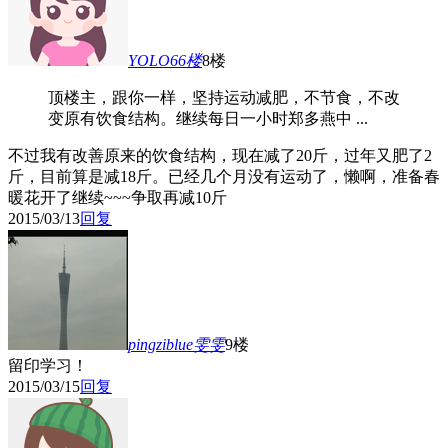
YOLO66
楼
8楼
顶楼主，跟你一样，坚持运动减肥，不节食，不改
变原有饮食结构。继续每日一小时郑多燕中 ...
不过我有改善原来的饮食结构，现在减了20斤，过年又肥了2
斤，目前算是减18斤。已经几个月没有运动了，懒啊，准备春
暖花开了继续~~~争取再减10斤
2015/03/13
回复
pingziblue雯雯
9楼
留印学习！
2015/03/15
回复