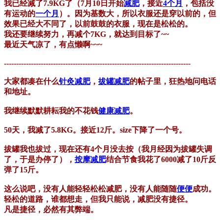
我已经减了7.9KG了（7月10日开始
减肥
，接近
4个月
，包括没
有运动的
一个月
）。因为基数大，所以衣服还是穿以前的，但
效果已经大不同了，以前鼓鼓的衣服，现在是松松的。
我还要继续努力，再减个7KG，就达到目标了~~
最近天气凉了，有点懒啊~~~
----------------------------------------------------------------------------
大家都凑在什么
针灸减肥
，
拔罐减肥
的帖子里，狂热地问电话
和地址。
我继续默默耕耘我的不花钱
健康减肥
。
50天，我减了5.8KG。接近12斤。size下降了一个号。
拔罐我也拔过，现在还有4个月没去按（我月经因为拔罐失调
了，于是办停了），
按摩减肥
结合节食我花了6000减了10斤反
弹了15斤。
这么说吧，没有人能轻轻松松减肥，没有人能随随
便便
成功。
轻松的道路，谁都想走，但我只能说，减肥没有捷径。
凡是捷径，必然有其弊端。