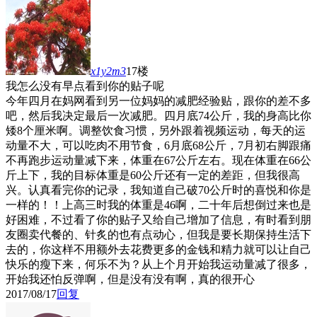
x1y2m3
17楼
我怎么没有早点看到你的贴子呢
今年四月在妈网看到另一位妈妈的减肥经验贴，跟你的差不多
吧，然后我决定最后一次减肥。四月底74公斤，我的身高比你
矮8个厘米啊。调整饮食习惯，另外跟着视频运动，每天的运
动量不大，可以吃肉不用节食，6月底68公斤，7月初右脚跟痛
不再跑步运动量减下来，体重在67公斤左右。现在体重在66公
斤上下，我的目标体重是60公斤还有一定的差距，但我很高
兴。认真看完你的记录，我知道自己破70公斤时的喜悦和你是
一样的！！上高三时我的体重是46啊，二十年后想倒过来也是
好困难，不过看了你的贴子又给自己增加了信息，有时看到朋
友圈卖代餐的、针炙的也有点动心，但我是要长期保持生活下
去的，你这样不用额外去花费更多的金钱和精力就可以让自己
快乐的瘦下来，何乐不为？从上个月开始我运动量减了很多，
开始我还怕反弹啊，但是没有没有啊，真的很开心
2017/08/17
回复