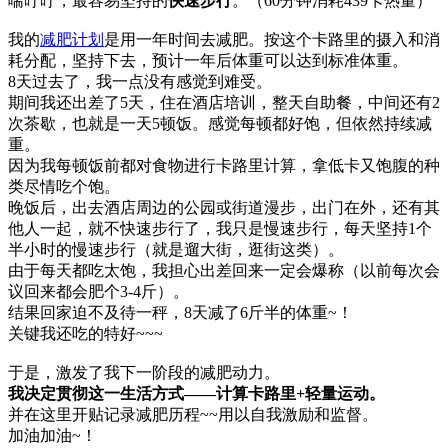
喘吁吁，最容易坚持的
快速步行
。（60分钟消耗439卡热量）
我的
减肥计划
是用一年时间去减肥。按这个卡路里的摄入和消
耗分配，坚持下去，预计一年后体重可以达到标准体重。
8天过去了，我一点没有感觉到难受。
期间我还出差了5天，住在酒店培训，整天自助餐，中间还有2
次茶歇，也就是一天5顿饭。感觉每顿都好饱，但依然持续减
重。
因为我每顿饭前都对食物进行卡路里计算，拿低卡又饱腹的种
类尽情吃个饱。
晚饭后，出去酒店周边的公园或街道漫步，出门在外，还有其
他人一起，就不快速步行了，我只是慢速步行，每天坚持1个
半小时的慢速步行（就是遛大街，逛街这类）。
由于每天都吃太饱，我担心出差回来一定会爆称（以前每次会
议回来都会肥个3-4斤）。
结果回家迫不及待一秤，8天减了6斤半的体重~！
关键我还吃的特好~~~
于是，激发了我下一阶段的减肥动力。
我决定贯彻这一生活方式——计算卡路里+轻量运动。
并在这里开贴记录减肥历程~~用以自我激励和监督。
加油加油~！