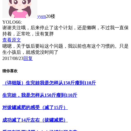
yyen
20楼
YOLO66:
谢谢关注哦，后来停止了这个计划，还是懒啊，不过我一直保
持着，正常吃，没有复胖
查看原文
嗯嗯，关于饭后要站这个问题，我以前也有这个习惯的。只是
生小孩后，就感觉没时间了
2017/08/23
回复
猜你喜欢
（详细版）生完娃我是怎样从150斤瘦到110斤
生完娃，我是怎样从150斤瘦到110斤
对拔罐减肥的感受（减了15斤）
成功减了14斤左右（拔罐减肥）