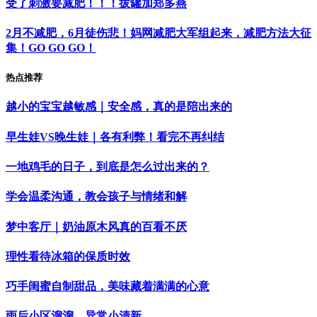
受了刺激要减肥！！！拔罐加郑多燕
2月不减肥，6月徒伤悲！妈网减肥大军组起来，减肥方法大征
集！GO GO GO！
热点推荐
越小的宝宝越敏感｜安全感，真的是陪出来的
早生娃VS晚生娃｜各有利弊！看完不再纠结
一地鸡毛的日子，到底是怎么过出来的？
学会温柔沟通，教会孩子与情绪和解
梦中客厅｜奶油原木风真的百看不厌
理性看待冰箱的保质时效
巧手闺蜜自制甜品，美味藏着满满的心意
雨后小区溜溜，异常小清新