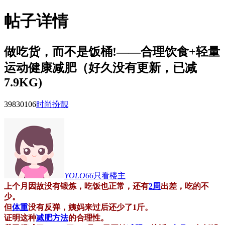
帖子详情
做吃货，而不是饭桶!——合理饮食+轻量
运动健康减肥（好久没有更新，已减
7.9KG)
39830
106
时尚扮靓
YOLO66
只看楼主
上个月因故没有锻炼，吃饭也正常，还有
2周
出差，吃的不
少。
但
体重
没有反弹，姨妈来过后还少了1斤。
证明这种
减肥方法
的合理性。