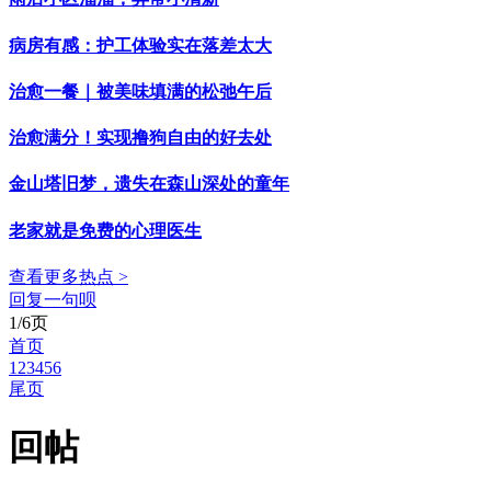
病房有感：护工体验实在落差太大
治愈一餐｜被美味填满的松弛午后
治愈满分！实现撸狗自由的好去处
金山塔旧梦，遗失在森山深处的童年
老家就是免费的心理医生
查看更多热点 >
回复一句呗
1/6页
首页
1
2
3
4
5
6
尾页
回帖