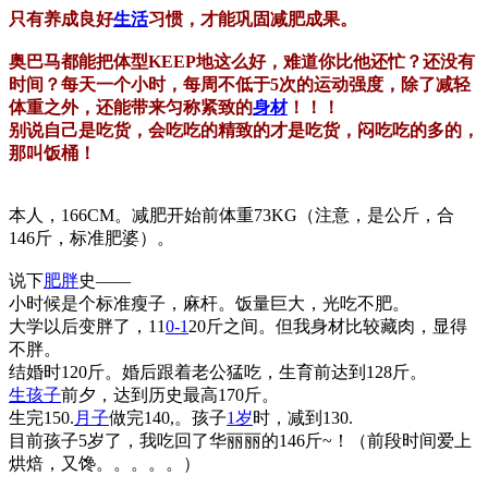
只有养成良好
生活
习惯，才能巩固减肥成果。
奥巴马都能把体型KEEP地这么好，难道你比他还忙？还没有
时间？每天一个小时，每周不低于5次的运动强度，除了减轻
体重之外，还能带来匀称紧致的
身材
！！！
别说自己是吃货，会吃吃的精致的才是吃货，闷吃吃的多的，
那叫饭桶！
本人，166CM。减肥开始前体重73KG（注意，是公斤，合
146斤，标准肥婆）。
说下
肥胖
史——
小时候是个标准瘦子，麻杆。饭量巨大，光吃不肥。
大学以后变胖了，11
0-1
20斤之间。但我身材比较藏肉，显得
不胖。
结婚时120斤。婚后跟着老公猛吃，生育前达到128斤。
生孩子
前夕，达到历史最高170斤。
生完150.
月子
做完140,。孩子
1岁
时，减到130.
目前孩子5岁了，我吃回了华丽丽的146斤~！（前段时间爱上
烘焙，又馋。。。。。）