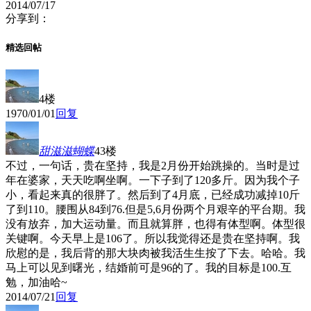
2014/07/17
分享到：
精选回帖
4楼
1970/01/01
回复
甜滋滋蝴蝶
43楼
不过，一句话，贵在坚持，我是2月份开始跳操的。当时是过
年在婆家，天天吃啊坐啊。一下子到了120多斤。因为我个子
小，看起来真的很胖了。然后到了4月底，已经成功减掉10斤
了到110。腰围从84到76.但是5,6月份两个月艰辛的平台期。我
没有放弃，加大运动量。而且就算胖，也得有体型啊。体型很
关键啊。今天早上是106了。所以我觉得还是贵在坚持啊。我
欣慰的是，我后背的那大块肉被我活生生按了下去。哈哈。我
马上可以见到曙光，结婚前可是96的了。我的目标是100.互
勉，加油哈~
2014/07/21
回复