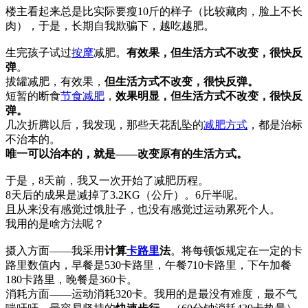
楼主看起来总是比实际要瘦10斤的样子（比较藏肉，脸上不长
肉），于是，长期自我欺骗下，越吃越肥。
生完孩子试过
按摩
减肥。
有效果，但生活方式不改变，很快反
弹
。
拔罐减肥，有效果，
但生活方式不改变，很快反弹。
短暂的断食
节食减肥
，
效果明显，但生活方式不改变，很快反
弹。
几次折腾以后，我发现，那些天花乱坠的
减肥方式
，都是治标
不治本的。
唯一可以治本的，就是——改变原有的生活方式。
于是，8天前，我又一次开始了减肥历程。
8天后的成果是减掉了3.2KG（公斤）。6斤半呢。
且从来没有感觉过饿肚子，也没有感觉过运动累死个人。
我用的是啥方法呢？
摄入方面——我采用
计算
卡路里
法
。将每顿饭规定在一定的卡
路里数值内，早餐是530卡路里，午餐710卡路里，下午加餐
180卡路里，晚餐是360卡。
消耗方面——运动消耗320卡。我用的是最没有难度，最不气